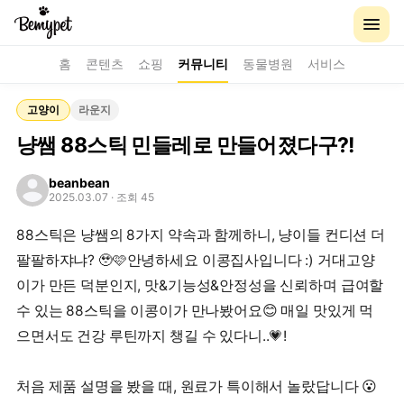
홈
콘텐츠
쇼핑
커뮤니티
동물병원
서비스
고양이
라운지
냥쌤 88스틱 민들레로 만들어졌다구?!
beanbean
2025.03.07
· 조회 45
88스틱은 냥쌤의 8가지 약속과 함께하니, 냥이들 컨디션 더
팔팔하쟈냐? 🥹🩷안녕하세요 이콩집사입니다 :) 거대고양
이가 만든 덕분인지, 맛&기능성&안정성을 신뢰하며 급여할
수 있는 88스틱을 이콩이가 만나봤어요😊 매일 맛있게 먹
으면서도 건강 루틴까지 챙길 수 있다니..💗!
처음 제품 설명을 봤을 때, 원료가 특이해서 놀랐답니다 😮