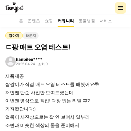
홈
콘텐츠
쇼핑
커뮤니티
동물병원
서비스
강아지
라운지
ㄷ팡 매트 오염 테스트!
hanbilee****
2025.04.24
· 조회 9
제품제공
짭짤이가 직접 매트 오염 테스트를 해봤어요🤓
저번엔 단순 사진만 보여드렸는데
이번엔 영상으로 직접! 과장 없는 리얼 후기
가져왔답니다:)
얼룩이 사진상으로는 잘 안 보여서 일부러
소변과 비슷한 색상의 물을 준비해서