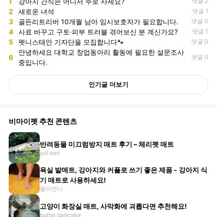
1
강아지 간식은 어디서 주로 사세요?
댓글 2
2
새로운 녀석
댓글 1
3
골든리트리버 10개월 남아 임시보호자가 필요합니다.
댓글 0
4
사료 바꾸고 구토·피부 트러블 겪어보신 분 계신가요?
댓글 1
5
펫니스태안 기자단을 모집합니다🐾
댓글 0
안녕하세요 대학교 창업동아리 활동에 필요한 설문조사
6
댓글 0
중입니다.
인기글 더보기
비마이펫 추천 콘텐츠
반려동물 미끄럼방지 매트 후기 – 체리펫 매트
yul earl
욕실 발매트, 강아지와 커플로 쓰기 좋은 제품 - 강아지 식
기 매트로 사용하세요!
몽이언니
고양이 화장실 매트, 사막화에 괴롭다면 추천해요!
butter pancake