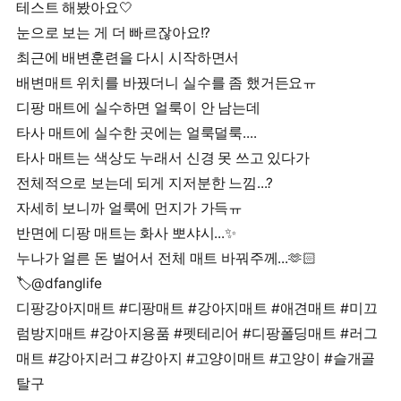
테스트 해봤아요🤍
눈으로 보는 게 더 빠르잖아요!?
최근에 배변훈련을 다시 시작하면서
배변매트 위치를 바꿨더니 실수를 좀 했거든요ㅠ
디팡 매트에 실수하면 얼룩이 안 남는데
타사 매트에 실수한 곳에는 얼룩덜룩....
타사 매트는 색상도 누래서 신경 못 쓰고 있다가
전체적으로 보는데 되게 지저분한 느낌...?
자세히 보니까 얼룩에 먼지가 가득ㅠ
반면에 디팡 매트는 화사 뽀샤시...✨️
누나가 얼른 돈 벌어서 전체 매트 바꿔주께...🫶🏻
🏷@dfanglife
디팡강아지매트 #디팡매트 #강아지매트 #애견매트 #미끄
럼방지매트 #강아지용품 #펫테리어 #디팡폴딩매트 #러그
매트 #강아지러그 #강아지 #고양이매트 #고양이 #슬개골
탈구