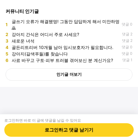
커뮤니티 인기글
글쓰기 오류가 해결됐멍! 그동안 답답하게 해서 미안하멍
1
댓글 0
🙇
2
강아지 간식은 어디서 주로 사세요?
댓글 2
3
새로운 녀석
댓글 2
4
골든리트리버 10개월 남아 임시보호자가 필요합니다.
댓글 0
5
강아지(갈색푸들)를 찾습니다
댓글 0
6
사료 바꾸고 구토·피부 트러블 겪어보신 분 계신가요?
댓글 1
인기글 더보기
로그인하면 바로 이 글에
댓글
을 남길 수 있어요
회사소개
제휴제안
이용약관
개인정보처리방침
크리에이터 신청
동물병원
고객센터
로그인하고
댓글
남기기