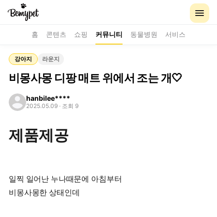
홈
콘텐츠
쇼핑
커뮤니티
동물병원
서비스
강아지
라운지
비몽사몽 디팡 매트 위에서 조는 개🤍
hanbilee****
2025.05.09
· 조회 9
제품제공
일찍 일어난 누나때문에 아침부터
비몽사몽한 상태인데