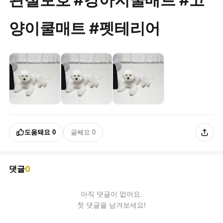
양이쿨매트 #펫테리어
도움돼요
0
글쎄요
0
댓글
0
아직
댓글
이 없어요.
첫 댓글을 남겨보세요!