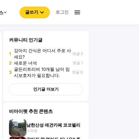
로그인
스
글쓰기
커뮤니티 인기글
강아지 간식은 어디서 주로 사
댓글 2
1
세요?
댓글 1
2
새로운 녀석
골든리트리버 10개월 남아 임
댓글 0
3
시보호자가 필요합니다.
인기글 더보기
비마이펫 추천 콘텐츠
남한산성 애견카페 코코밸리
스피댇