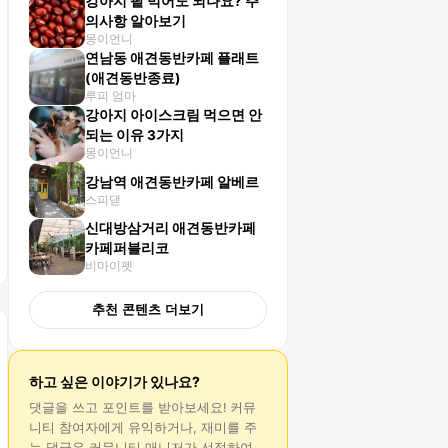
강아지 팥 먹어도 되나요? 주
의사항 알아보기
몽이언니
연남동 애견동반카페 플래트
(애견동반종료)
루피 엄마
강아지 아이스크림 먹으면 안
되는 이유 3가지
몽이언니
강남역 애견동반카페 알베르
스피댇
신대방삼거리 애견동반카페
카페퍼블리코
비마이펫
추천 콘텐츠 더보기
하고 싶은 이야기가 있나요?
댓글
을 쓰고 포인트를 받아보세요! 커뮤
니티 참여자에게 유익하거나, 재미를 주
는
댓글
은 커뮤니티 매니저가 선정하여