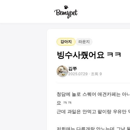
강아지
라운지
빙수사줬어요 ㅋㅋ
김쭈
2025.07.29
· 조회 9
청담에 놀로 스퀘어 애견카페는 아
요 ㅋㅋ
근데 과일은 안먹고 팥이랑 우유만 
저희애는 다른개랑 안노는데 그냥 