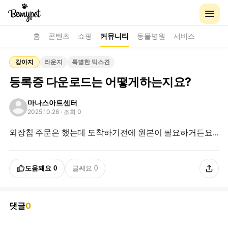
홈
콘텐츠
쇼핑
커뮤니티
동물병원
서비스
강아지
라운지
특별한 믹스견
등록증 다운로드는 어떻게하는지요?
마나스아트센터
2025.10.26
· 조회 0
외장칩 주문은 했는데 도착하기전에 원본이 필요하거든요...
도움돼요
0
글쎄요
0
댓글
0