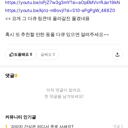
https://youtu.be/oPjZ7w3g3mY?si=aOpEMVvrRJar19kN
https://youtu.be/kjnz-m9ovjI?si=S10-aPgPgW_488Z0
<< 요게 그 다큐 링큰데 올라갈진 몰겠네용
도움돼요
0
글쎄요
0
댓글
0
아직
댓글
이 없어요.
첫 댓글을 남겨보세요!
커뮤니티 인기글
1
강아지 간식은 어디서 주로 사세요?
댓글 2