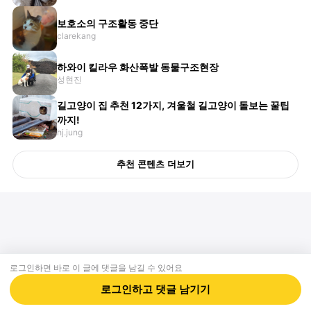
보호소의 구조활동 중단
clarekang
하와이 킬라우 화산폭발 동물구조현장
성현진
길고양이 집 추천 12가지, 겨울철 길고양이 돌보는 꿀팁
까지!
hj.jung
추천 콘텐츠 더보기
로그인하면 바로 이 글에
댓글
을 남길 수 있어요
회사소개
제휴제안
이용약관
개인정보처리방침
크리에이터 신청
동물병원
고객센터
로그인하고
댓글
남기기