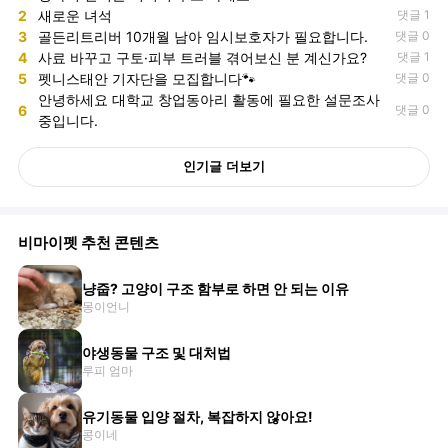
2
새로운 녀석
댓글 1
3
골든리트리버 10개월 남아 임시보호자가 필요합니다.
댓글 0
4
사료 바꾸고 구토·피부 트러블 겪어보신 분 계신가요?
댓글 1
5
펫니스태안 기자단을 모집합니다🐾
댓글 0
안녕하세요 대학교 창업동아리 활동에 필요한 설문조사
6
댓글 0
중입니다.
인기글 더보기
비마이펫 추천 콘텐츠
냥줍? 고양이 구조 함부로 하면 안 되는 이유
몽이언니
야생동물 구조 및 대처법
루피 엄마
유기동물 입양 절차, 복잡하지 않아요!
콩이네