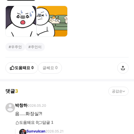
#
우주인
#
주인이
도움돼요
0
글쎄요
0
댓글
3
공감순
박창하
2026.05.20
음.....화장실?!
도움돼요
0
답글
1
Sunvulcan
2026.05.21