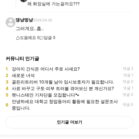
왜 화장실에 가는걸까요???
댕냥멍냥
2026.04.30
그러게요..흠..
도움돼요
0
답글
0
커뮤니티 인기글
1
강아지 간식은 어디서 주로 사세요?
댓글 2
2
새로운 녀석
댓글 1
3
골든리트리버 10개월 남아 임시보호자가 필요합니다.
댓글 0
4
사료 바꾸고 구토·피부 트러블 겪어보신 분 계신가요?
댓글 1
5
펫니스태안 기자단을 모집합니다🐾
댓글 0
안녕하세요 대학교 창업동아리 활동에 필요한 설문조사
6
댓글 0
중입니다.
인기글 더보기