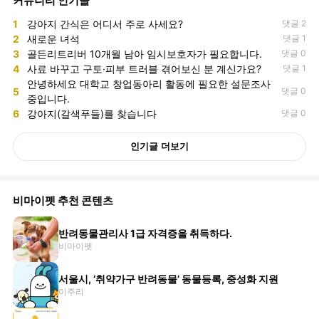
커뮤니티 인기글
1
강아지 간식은 어디서 주로 사세요?
댓글 2
2
새로운 녀석
댓글 1
3
골든리트리버 10개월 남아 임시보호자가 필요합니다.
댓글 0
4
사료 바꾸고 구토·피부 트러블 겪어보신 분 계신가요?
댓글 1
안녕하세요 대학교 창업동아리 활동에 필요한 설문조사
5
댓글 0
중입니다.
6
강아지(갈색푸들)를 찾습니다
댓글 0
인기글 더보기
비마이펫 추천 콘텐츠
반려동물관리사 1급 자격증을 취득하다.
비마이펫
서울시, ‘취약가구 반려동물’ 동물등록, 중성화 지원
이주리