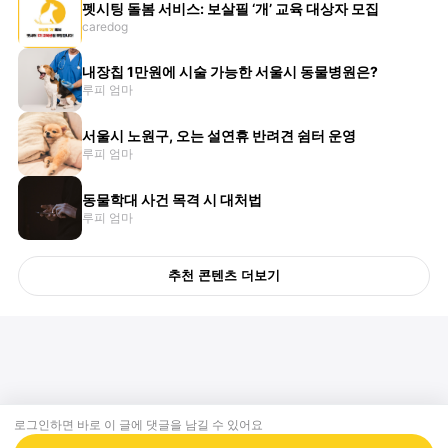
펫시팅 돌봄 서비스: 보살필 ‘개’ 교육 대상자 모집
caredog
내장칩 1만원에 시술 가능한 서울시 동물병원은?
루피 엄마
서울시 노원구, 오는 설연휴 반려견 쉼터 운영
루피 엄마
동물학대 사건 목격 시 대처법
루피 엄마
추천 콘텐츠 더보기
로그인하면 바로 이 글에
댓글
을 남길 수 있어요
회사소개
제휴제안
이용약관
개인정보처리방침
크리에이터 신청
동물병원
고객센터