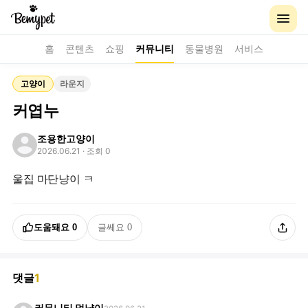
홈
콘텐츠
쇼핑
커뮤니티
동물병원
서비스
고양이
라운지
커엽누
조용한고양이
2026.06.21
· 조회 0
울집 마단냥이 ㅋ
도움돼요
0
글쎄요
0
댓글
1