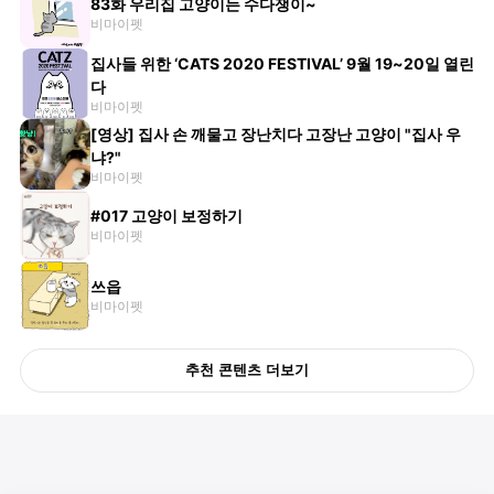
83화 우리집 고양이는 수다쟁이~
비마이펫
집사들 위한 ‘CATS 2020 FESTIVAL’ 9월 19~20일 열린
다
비마이펫
[영상] 집사 손 깨물고 장난치다 고장난 고양이 "집사 우
냐?"
비마이펫
#017 고양이 보정하기
비마이펫
쓰읍
비마이펫
추천 콘텐츠 더보기