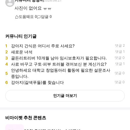
커뮤니티 멍냥이
2026.06.21
사진이 없어요 ㅠㅠ
도움돼요
0
답글
0
커뮤니티 인기글
1
강아지 간식은 어디서 주로 사세요?
댓글 2
2
새로운 녀석
댓글 1
3
골든리트리버 10개월 남아 임시보호자가 필요합니다.
댓글 0
4
사료 바꾸고 구토·피부 트러블 겪어보신 분 계신가요?
댓글 1
안녕하세요 대학교 창업동아리 활동에 필요한 설문조사
5
댓글 0
중입니다.
6
강아지(갈색푸들)를 찾습니다
댓글 0
인기글 더보기
비마이펫 추천 콘텐츠