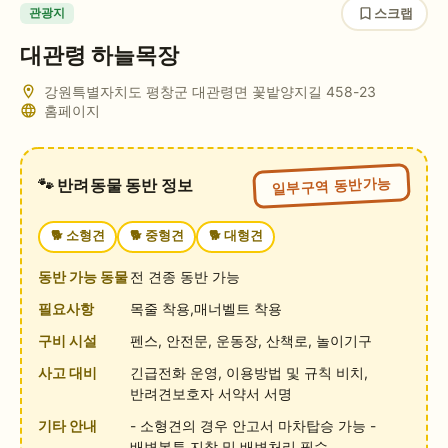
스크랩
관광지
대관령 하늘목장
강원특별자치도 평창군 대관령면 꽃밭양지길 458-23
홈페이지
일부구역 동반가능
🐾 반려동물 동반 정보
🐕
소형견
🐕
중형견
🐕
대형견
동반 가능 동물
전 견종 동반 가능
필요사항
목줄 착용,매너벨트 착용
구비 시설
펜스, 안전문, 운동장, 산책로, 놀이기구
사고 대비
긴급전화 운영, 이용방법 및 규칙 비치,
반려견보호자 서약서 서명
기타 안내
- 소형견의 경우 안고서 마차탑승 가능 -
배변봉투 지참 및 배변처리 필수