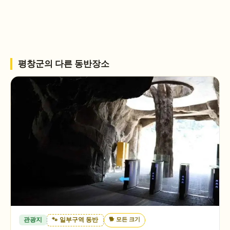
평창군
의 다른 동반장소
🐕
모든 크기
관광지
🐾 일부구역 동반