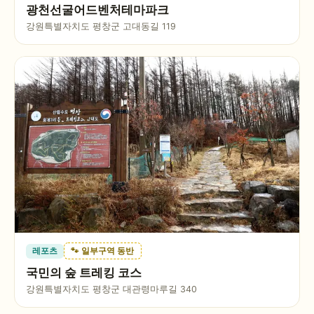
광천선굴어드벤처테마파크
강원특별자치도 평창군 고대동길 119
레포츠
🐾 일부구역 동반
국민의 숲 트레킹 코스
강원특별자치도 평창군 대관령마루길 340