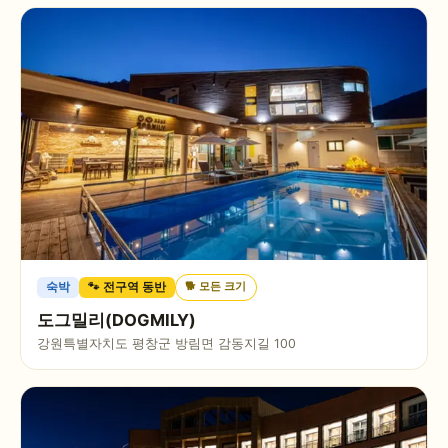
🐕
모든 크기
숙박
🐾 전구역 동반
도그밀리(DOGMILY)
강원특별자치도 평창군 방림면 감동지길 100