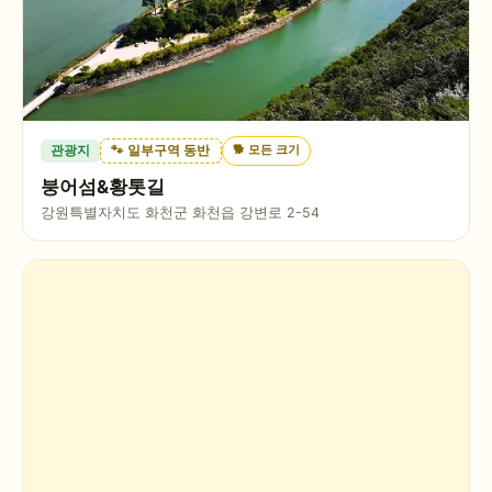
🐕
모든 크기
관광지
🐾 일부구역 동반
붕어섬&황톳길
강원특별자치도 화천군 화천읍 강변로 2-54