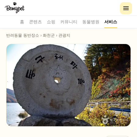
홈
콘텐츠
쇼핑
커뮤니티
동물병원
서비스
반려동물 동반장소
›
화천군
›
관광지