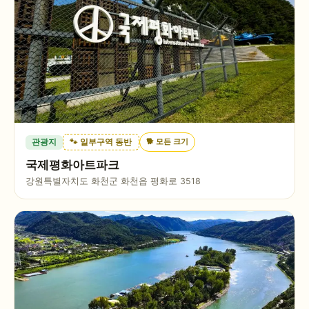
🐕
모든 크기
관광지
🐾 일부구역 동반
국제평화아트파크
강원특별자치도 화천군 화천읍 평화로 3518