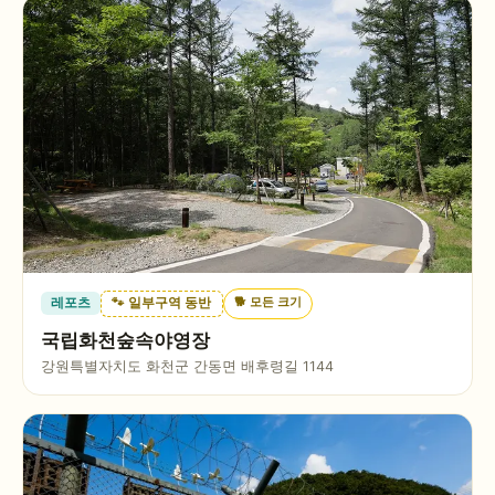
🐕
모든 크기
레포츠
🐾 일부구역 동반
국립화천숲속야영장
강원특별자치도 화천군 간동면 배후령길 1144