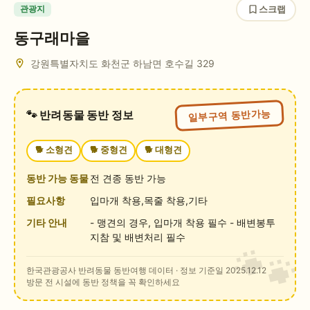
스크랩
관광지
동구래마을
강원특별자치도 화천군 하남면 호수길 329
일부구역 동반가능
🐾 반려동물 동반 정보
🐕
소형견
🐕
중형견
🐕
대형견
동반 가능 동물
전 견종 동반 가능
필요사항
입마개 착용,목줄 착용,기타
기타 안내
- 맹견의 경우, 입마개 착용 필수 - 배변봉투
지참 및 배변처리 필수
한국관광공사 반려동물 동반여행 데이터
· 정보 기준일 2025.12.12
방문 전 시설에 동반 정책을 꼭 확인하세요