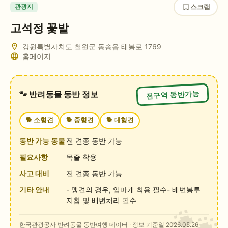
스크랩
관광지
고석정 꽃밭
강원특별자치도 철원군 동송읍 태봉로 1769
홈페이지
전구역 동반가능
🐾 반려동물 동반 정보
🐕
소형견
🐕
중형견
🐕
대형견
동반 가능 동물
전 견종 동반 가능
필요사항
목줄 착용
사고 대비
전 견종 동반 가능
기타 안내
- 맹견의 경우, 입마개 착용 필수- 배변봉투
지참 및 배변처리 필수
한국관광공사 반려동물 동반여행 데이터
· 정보 기준일 2026.05.26