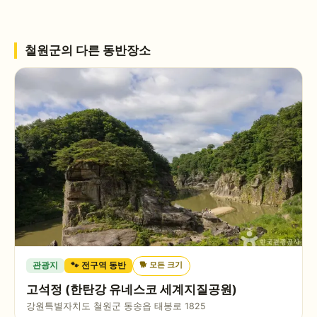
철원군
의 다른 동반장소
🐕
모든 크기
관광지
🐾 전구역 동반
고석정 (한탄강 유네스코 세계지질공원)
강원특별자치도 철원군 동송읍 태봉로 1825