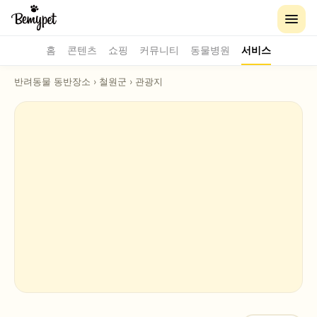
홈
콘텐츠
쇼핑
커뮤니티
동물병원
서비스
반려동물 동반장소
›
철원군
›
관광지