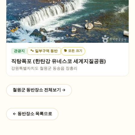
🐕
모든 크기
관광지
🐾 일부구역 동반
직탕폭포 (한탄강 유네스코 세계지질공원)
강원특별자치도 철원군 동송읍 장흥리
철원군
동반장소 전체보기 →
← 동반장소 목록으로