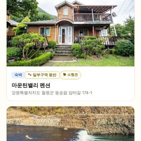
🐕
소형견
숙박
🐾 일부구역 동반
마운틴밸리 펜션
강원특별자치도 철원군 동송읍 담터길 174-1