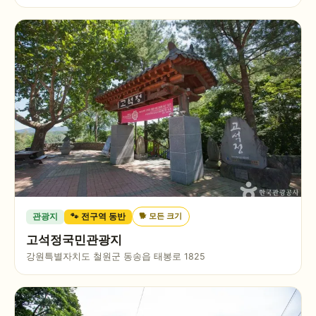
🐕
모든 크기
관광지
🐾 전구역 동반
고석정국민관광지
강원특별자치도 철원군 동송읍 태봉로 1825