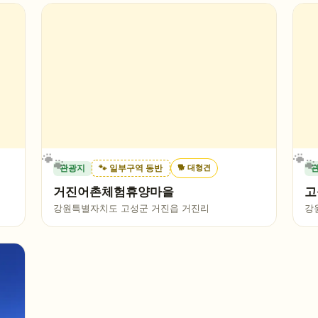
🐕
대형견
관광지
🐾 일부구역 동반
거진어촌체험휴양마을
고
강원특별자치도 고성군 거진읍 거진리
강