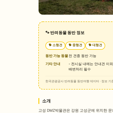
🐾 반려동물 동반 정보
🐕
소형견
🐕
중형견
🐕
대형견
동반 가능 동물
전 견종 동반 가능
기타 안내
- 전시실 내에는 안내견 이외
배변처리 필수
한국관광공사 반려동물 동반여행 데이터
· 정보 기준
소개
고성 DMZ박물관은 강원 고성군에 위치한 문