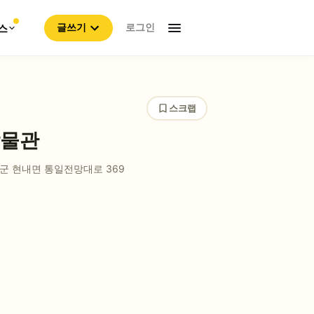
로그인
스
글쓰기
스크랩
박물관
군 현내면 통일전망대로 369