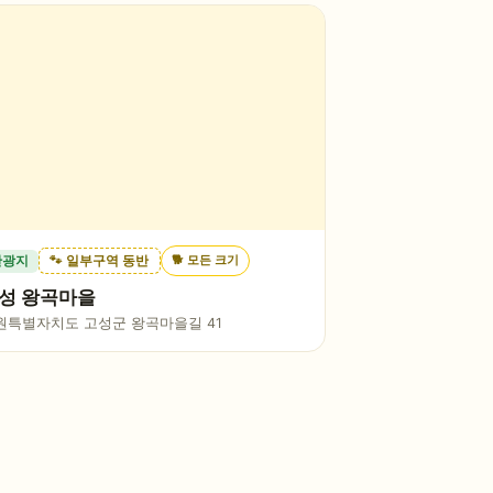
🐕
모든 크기
관광지
🐾 일부구역 동반
성 왕곡마을
원특별자치도 고성군 왕곡마을길 41