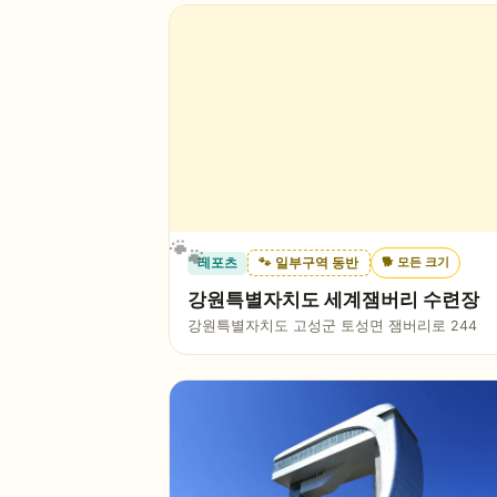
🐕
모든 크기
레포츠
🐾 일부구역 동반
강원특별자치도 세계잼버리 수련장
강원특별자치도 고성군 토성면 잼버리로 244