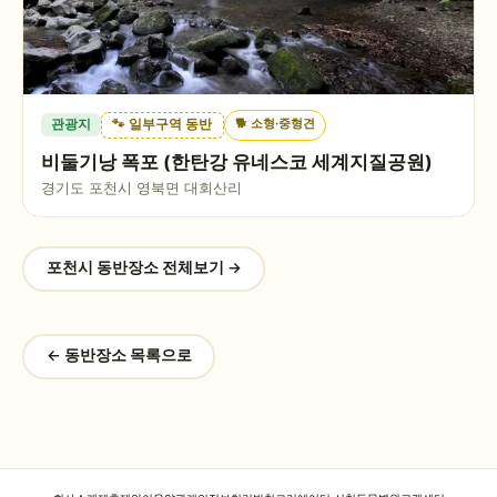
🐕
소형·중형견
관광지
🐾 일부구역 동반
비둘기낭 폭포 (한탄강 유네스코 세계지질공원)
경기도 포천시 영북면 대회산리
포천시
동반장소 전체보기 →
← 동반장소 목록으로