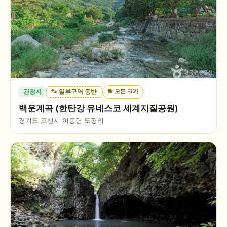
🐕
모든 크기
관광지
🐾 일부구역 동반
백운계곡 (한탄강 유네스코 세계지질공원)
경기도 포천시 이동면 도평리