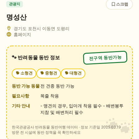
스크랩
관광지
명성산
경기도 포천시 이동면 도평리
홈페이지
전구역 동반가능
🐾 반려동물 동반 정보
🐕
소형견
🐕
중형견
🐕
대형견
동반 가능 동물
전 견종 동반 가능
필요사항
목줄 착용
기타 안내
- 맹견의 경우, 입마개 착용 필수 - 배변봉투
지참 및 배변처리 필수
한국관광공사 반려동물 동반여행 데이터
· 정보 기준일 2025.03.19
방문 전 시설에 동반 정책을 꼭 확인하세요