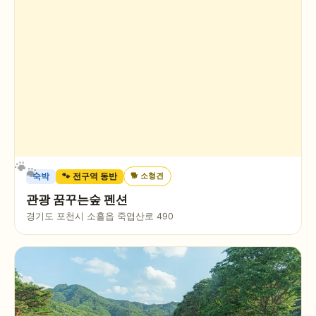
🐕
소형견
숙박
🐾 전구역 동반
관광 꿈꾸는숲 펜션
경기도 포천시 소흘읍 죽엽산로 490