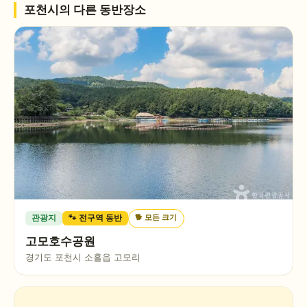
포천시
의 다른 동반장소
🐕
모든 크기
관광지
🐾 전구역 동반
고모호수공원
경기도 포천시 소흘읍 고모리