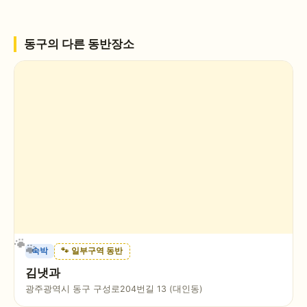
동구
의 다른 동반장소
숙박
🐾 일부구역 동반
김냇과
광주광역시 동구 구성로204번길 13 (대인동)