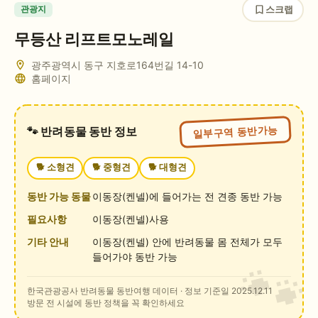
스크랩
관광지
무등산 리프트모노레일
광주광역시 동구 지호로164번길 14-10
홈페이지
일부구역 동반가능
🐾 반려동물 동반 정보
🐕
소형견
🐕
중형견
🐕
대형견
동반 가능 동물
이동장(켄넬)에 들어가는 전 견종 동반 가능
필요사항
이동장(켄넬)사용
기타 안내
이동장(켄넬) 안에 반려동물 몸 전체가 모두
들어가야 동반 가능
한국관광공사 반려동물 동반여행 데이터
· 정보 기준일 2025.12.11
방문 전 시설에 동반 정책을 꼭 확인하세요