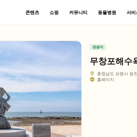
콘텐츠
쇼핑
커뮤니티
동물병원
서비
관광지
무창포해수
충청남도 보령시 웅천
홈페이지