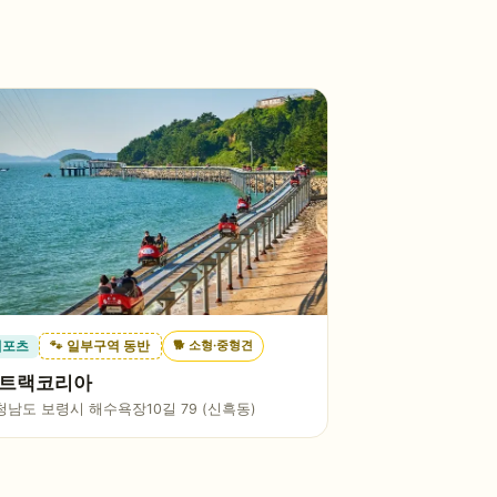
🐕
소형·중형견
레포츠
🐾 일부구역 동반
트랙코리아
청남도 보령시 해수욕장10길 79 (신흑동)