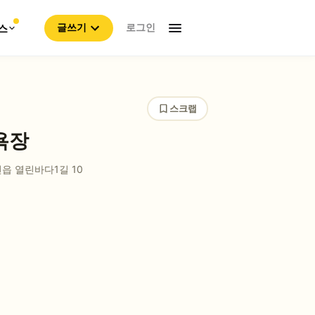
로그인
스
글쓰기
스크랩
욕장
읍 열린바다1길 10