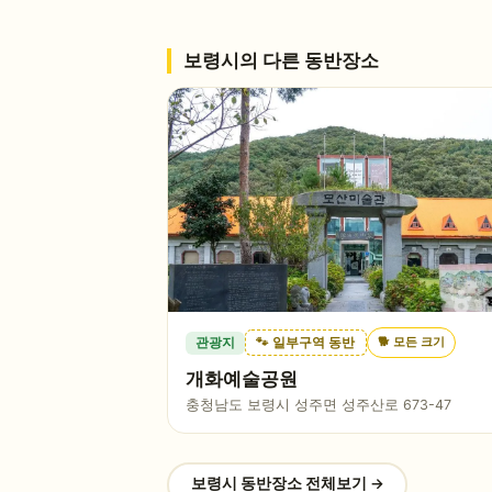
보령시
의 다른 동반장소
🐕
모든 크기
관광지
🐾 일부구역 동반
개화예술공원
충청남도 보령시 성주면 성주산로 673-47
보령시
동반장소 전체보기 →