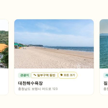
🐕
모든 크기
관광지
🐾 일부구역 동반
대천해수욕장
짚
충청남도 보령시 머드로 123
충