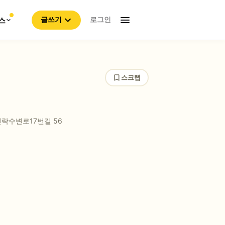
로그인
스
글쓰기
스크랩
락수변로17번길 56