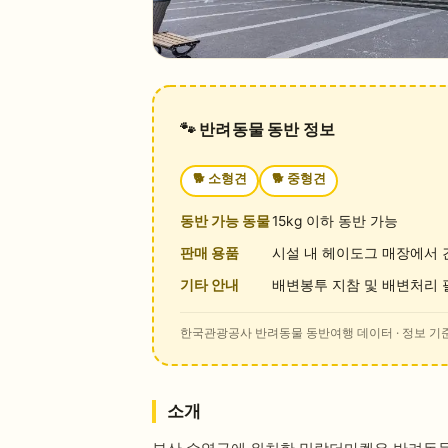
🐾 반려동물 동반 정보
🐕
소형견
🐕
중형견
동반 가능 동물
15kg 이하 동반 가능
판매 용품
시설 내 헤이도그 매장에서 
기타 안내
배변봉투 지참 및 배변처리 
한국관광공사 반려동물 동반여행 데이터
· 정보 기준
소개