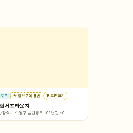
🐕
모든 크기
레포츠
🐾 일부구역 동반
림서프라운지
산광역시 수영구 남천동로 108번길 40