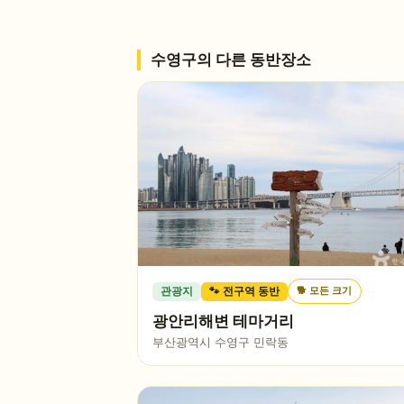
수영구
의 다른 동반장소
🐕
모든 크기
관광지
🐾 전구역 동반
광안리해변 테마거리
부산광역시 수영구 민락동