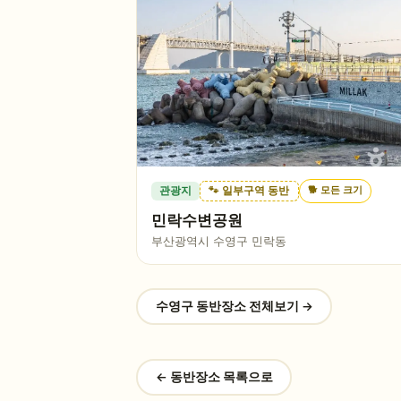
🐕
모든 크기
관광지
🐾 일부구역 동반
민락수변공원
부산광역시 수영구 민락동
수영구
동반장소 전체보기 →
← 동반장소 목록으로