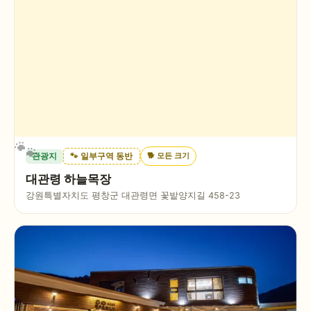
🐕
모든 크기
관광지
🐾 일부구역 동반
대관령 하늘목장
강원특별자치도 평창군 대관령면 꽃밭양지길 458-23