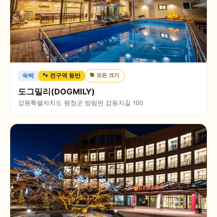
🐕
모든 크기
숙박
🐾 전구역 동반
도그밀리(DOGMILY)
강원특별자치도 평창군 방림면 감동지길 100