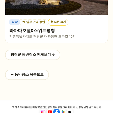
🐕
모든 크기
숙박
🐾 일부구역 동반
라마다호텔&스위트평창
강원특별자치도 평창군 대관령면 오목길 107
평창군
동반장소 전체보기 →
← 동반장소 목록으로
회사소개
제휴제안
이용약관
개인정보처리방침
크리에이터 신청
동물병원
고객센터