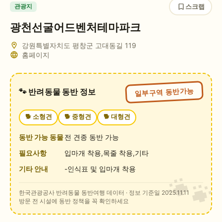
스크랩
관광지
광천선굴어드벤처테마파크
강원특별자치도 평창군 고대동길 119
홈페이지
일부구역 동반가능
🐾 반려동물 동반 정보
🐕
소형견
🐕
중형견
🐕
대형견
동반 가능 동물
전 견종 동반 가능
필요사항
입마개 착용,목줄 착용,기타
기타 안내
-인식표 및 입마개 착용
한국관광공사 반려동물 동반여행 데이터
· 정보 기준일 2025.11.11
방문 전 시설에 동반 정책을 꼭 확인하세요