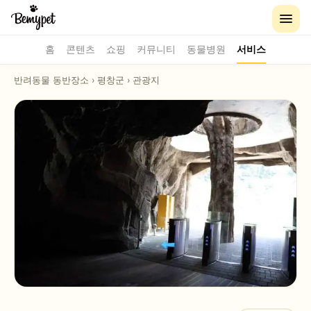
홈
콘텐츠
쇼핑
커뮤니티
동물병원
서비스
반려동물 동반장소
›
평창군
›
관광지