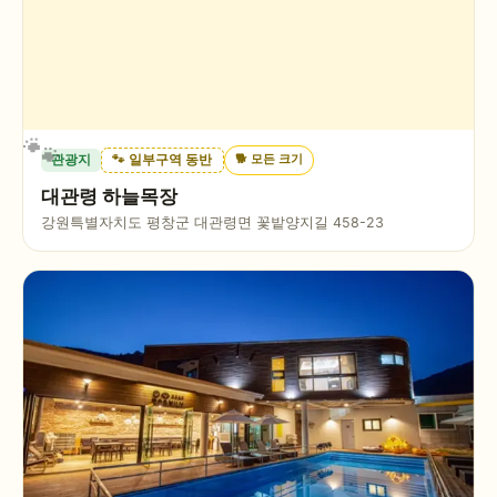
🐕
모든 크기
관광지
🐾 일부구역 동반
대관령 하늘목장
강원특별자치도 평창군 대관령면 꽃밭양지길 458-23