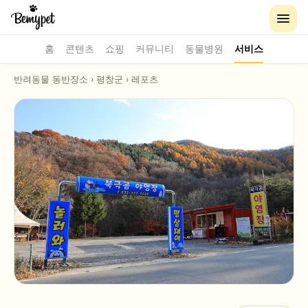
홈
콘텐츠
쇼핑
커뮤니티
동물병원
서비스
반려동물 동반장소
›
평창군
›
레포츠