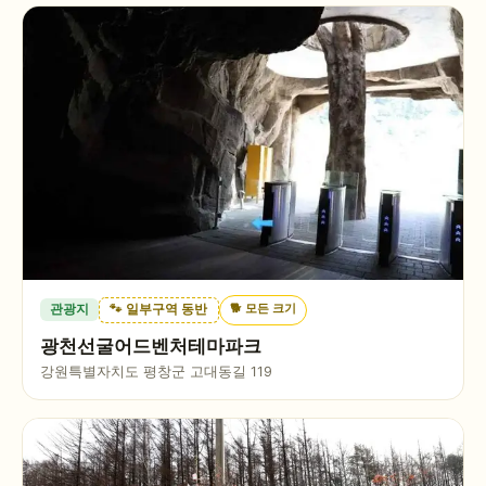
🐕
모든 크기
관광지
🐾 일부구역 동반
광천선굴어드벤처테마파크
강원특별자치도 평창군 고대동길 119