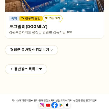
🐕
모든 크기
숙박
🐾 전구역 동반
도그밀리(DOGMILY)
강원특별자치도 평창군 방림면 감동지길 100
평창군
동반장소 전체보기 →
← 동반장소 목록으로
회사소개
제휴제안
이용약관
개인정보처리방침
크리에이터 신청
동물병원
고객센터