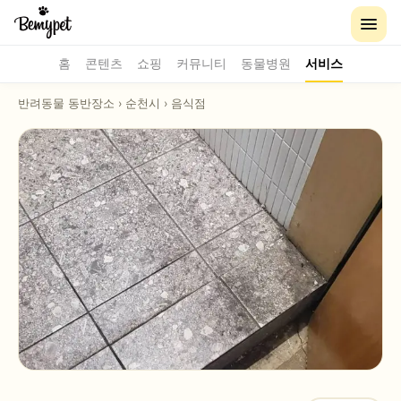
홈
콘텐츠
쇼핑
커뮤니티
동물병원
서비스
반려동물 동반장소
›
순천시
›
음식점