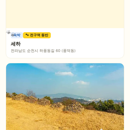
숙박
🐾 전구역 동반
세하
전라남도 순천시 하풍동길 60 (풍덕동)