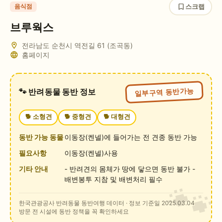
스크랩
음식점
브루웍스
전라남도 순천시 역전길 61
(조곡동)
홈페이지
일부구역 동반가능
🐾 반려동물 동반 정보
🐕
소형견
🐕
중형견
🐕
대형견
동반 가능 동물
이동장(켄넬)에 들어가는 전 견종 동반 가능
필요사항
이동장(켄넬)사용
기타 안내
- 반려견의 몸체가 땅에 닿으면 동반 불가 -
배변봉투 지참 및 배변처리 필수
한국관광공사 반려동물 동반여행 데이터
· 정보 기준일 2025.03.04
방문 전 시설에 동반 정책을 꼭 확인하세요