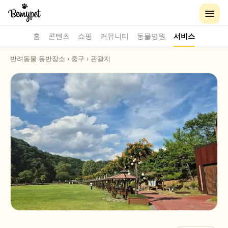
홈
콘텐츠
쇼핑
커뮤니티
동물병원
서비스
반려동물 동반장소
›
중구
›
관광지