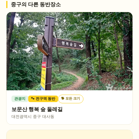
중구
의 다른 동반장소
🐕
모든 크기
관광지
🐾 전구역 동반
보문산 행복 숲 둘레길
대전광역시 중구 대사동