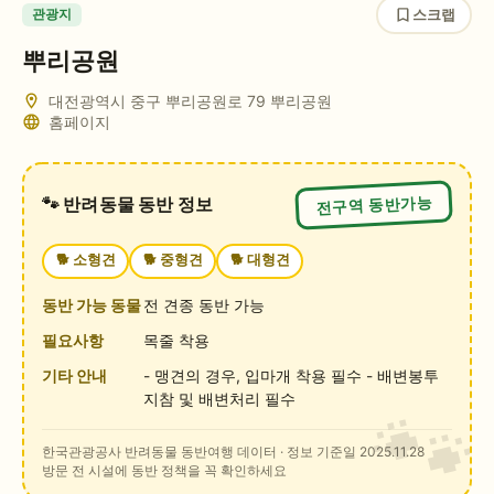
스크랩
관광지
뿌리공원
대전광역시 중구 뿌리공원로 79 뿌리공원
홈페이지
전구역 동반가능
🐾 반려동물 동반 정보
🐕
소형견
🐕
중형견
🐕
대형견
동반 가능 동물
전 견종 동반 가능
필요사항
목줄 착용
기타 안내
- 맹견의 경우, 입마개 착용 필수 - 배변봉투
지참 및 배변처리 필수
한국관광공사 반려동물 동반여행 데이터
· 정보 기준일 2025.11.28
방문 전 시설에 동반 정책을 꼭 확인하세요