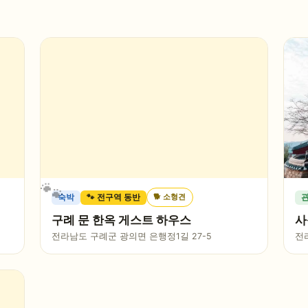
🐕
소형견
숙박
🐾 전구역 동반
구례 문 한옥 게스트 하우스
사
전라남도 구례군 광의면 은행정1길 27-5
전