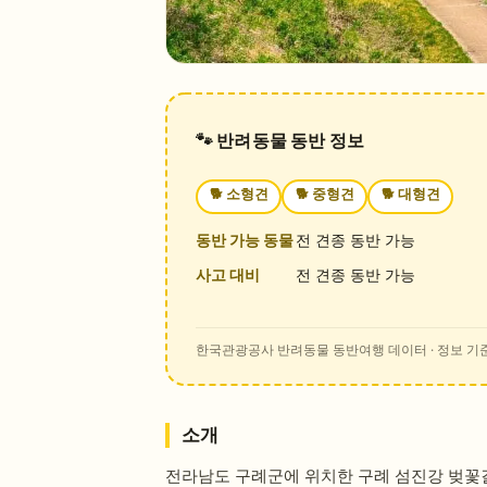
🐾 반려동물 동반 정보
🐕
소형견
🐕
중형견
🐕
대형견
동반 가능 동물
전 견종 동반 가능
사고 대비
전 견종 동반 가능
한국관광공사 반려동물 동반여행 데이터
· 정보 기준
소개
전라남도 구례군에 위치한 구례 섬진강 벚꽃길