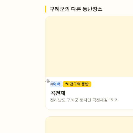
구례군
의 다른 동반장소
숙박
🐾 전구역 동반
곡전재
전라남도 구례군 토지면 곡전재길 15-2