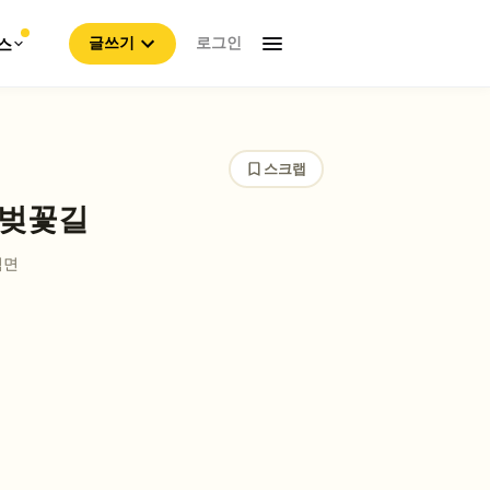
로그인
스
글쓰기
스크랩
 벚꽃길
척면