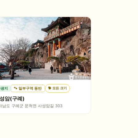
🐕
모든 크기
관광지
🐾 일부구역 동반
성암(구례)
라남도 구례군 문척면 사성암길 303