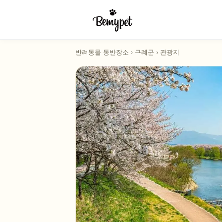
반려동물 동반장소
›
구례군
›
관광지