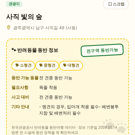
스크랩
관광지
사직 빛의 숲
광주광역시 남구 사직길 49 (사동)
전구역 동반가능
🐾 반려동물 동반 정보
🐕
소형견
🐕
중형견
🐕
대형견
동반 가능 동물
전 견종 동반 가능
필요사항
목줄 착용
사고 대비
전 견종 동반 가능
기타 안내
- 맹견의 경우, 입마개 착용 필수- 배변봉투
지참 및 배변처리 필수
한국관광공사 반려동물 동반여행 데이터
· 정보 기준일 2026.05.14
방문 전 시설에 동반 정책을 꼭 확인하세요