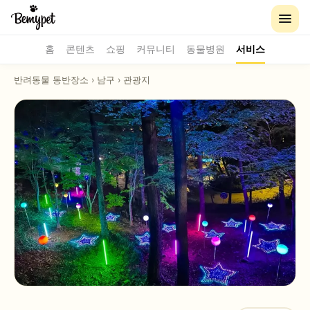
홈
콘텐츠
쇼핑
커뮤니티
동물병원
서비스
반려동물 동반장소
›
남구
›
관광지