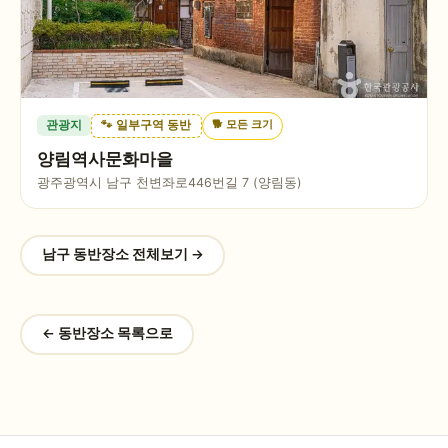
🐕
모든 크기
관광지
🐾 일부구역 동반
양림역사문화마을
광주광역시 남구 천변좌로446번길 7 (양림동)
남구
동반장소 전체보기 →
← 동반장소 목록으로