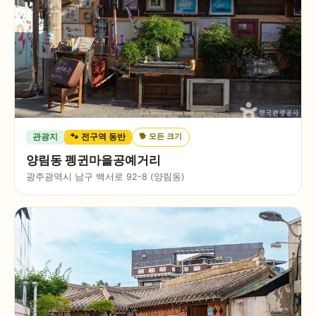
🐕
모든 크기
관광지
🐾 전구역 동반
양림동 펭귄마을공예거리
광주광역시 남구 백서로 92-8 (양림동)