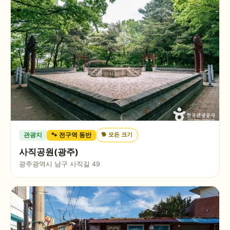
🐕
모든 크기
관광지
🐾 전구역 동반
사직공원(광주)
광주광역시 남구 사직길 49