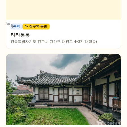
숙박
🐾 전구역 동반
라라몽몽
전북특별자치도 전주시 완산구 태진로 4-37 (태평동)