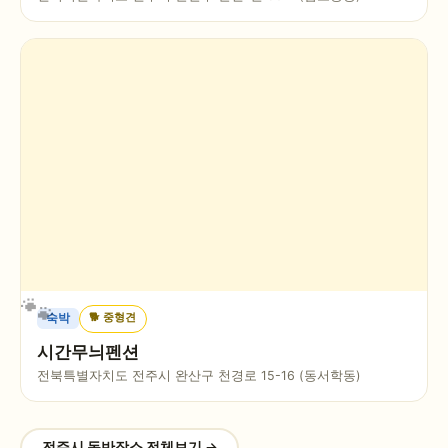
🐕
중형견
숙박
시간무늬펜션
전북특별자치도 전주시 완산구 천경로 15-16 (동서학동)
전주시
동반장소 전체보기 →