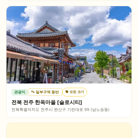
🐕
모든 크기
관광지
🐾 일부구역 동반
전북 전주 한옥마을 [슬로시티]
전북특별자치도 전주시 완산구 기린대로 99 (남노송동)