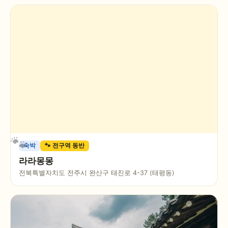
숙박
🐾 전구역 동반
라라몽몽
전북특별자치도 전주시 완산구 태진로 4-37 (태평동)