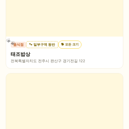
🐕
모든 크기
음식점
🐾 일부구역 동반
태조밥상
전북특별자치도 전주시 완산구 경기전길 122