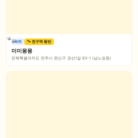
숙박
🐾 전구역 동반
미미몽몽
전북특별자치도 전주시 완산구 관선1길 83-1 (남노송동)