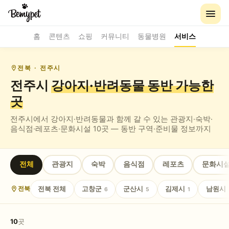
홈
콘텐츠
쇼핑
커뮤니티
동물병원
서비스
전북
· 전주시
전주시
강아지·반려동물 동반
가능한
곳
전주시
에서 강아지·반려동물과 함께 갈 수 있는
관광지·숙박·
음식점·레포츠·문화시설
10
곳 — 동반 구역·준비물 정보까지
전체
관광지
숙박
음식점
레포츠
문화시
전북
전체
고창군
군산시
김제시
남원시
전북
6
5
1
10
곳