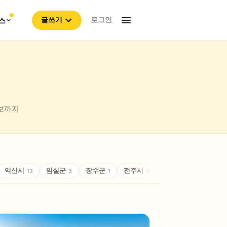
로그인
스
글쓰기
정보까지
익산시
임실군
장수군
전주시
정읍시
진안군
13
3
1
10
2