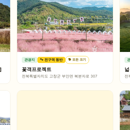
🐕
모든 크기
관광지
🐾 전구역 동반
]
꽃객프로젝트
넓
전북특별자치도 고창군 부안면 복분자로 307
전