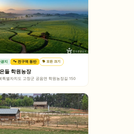
🐕
모든 크기
관광지
🐾 전구역 동반
은들 학원농장
북특별자치도 고창군 공음면 학원농장길 150