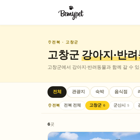
전북
· 고창군
고창군
강아지·반려
고창군
에서 강아지·반려동물과 함께 갈 수 
전체
관광지
숙박
음식점
전북
전북
전체
고창군
군산시
6
5
6
곳