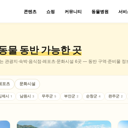
콘텐츠
쇼핑
커뮤니티
동물병원
서비
동물 동반
가능한 곳
있는
관광지·숙박·음식점·레포츠·문화시설
6
곳 — 동반 구역·준비물 
레포츠
문화시설
김제시
남원시
무주군
부안군
순창군
완주군
1
3
5
2
4
2