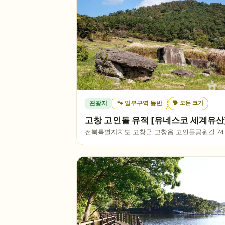
🐕
모든 크기
관광지
🐾 일부구역 동반
고창 고인돌 유적 [유네스코 세계유산
전북특별자치도 고창군 고창읍 고인돌공원길 74