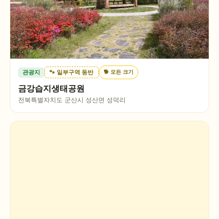
🐕
모든 크기
관광지
🐾 일부구역 동반
금강습지생태공원
전북특별자치도 군산시 성산면 성덕리