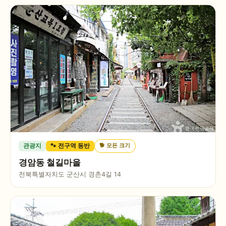
🐕
모든 크기
관광지
🐾 전구역 동반
경암동 철길마을
전북특별자치도 군산시 경촌4길 14