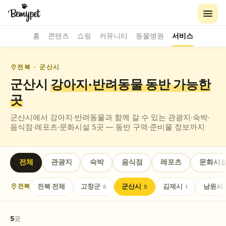
홈
콘텐츠
쇼핑
커뮤니티
동물병원
서비스
전북
· 군산시
군산시
강아지·반려동물 동반
가능한
곳
군산시
에서 강아지·반려동물과 함께 갈 수 있는
관광지·숙박·
음식점·레포츠·문화시설
5
곳 — 동반 구역·준비물 정보까지
전체
관광지
숙박
음식점
레포츠
문화시
전북
전체
고창군
군산시
김제시
남원시
전북
6
5
1
5
곳