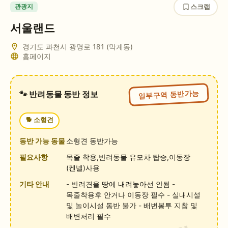
스크랩
관광지
서울랜드
경기도 과천시 광명로 181 (막계동)
홈페이지
일부구역 동반가능
🐾 반려동물 동반 정보
🐕
소형견
동반 가능 동물
소형견 동반가능
필요사항
목줄 착용,반려동물 유모차 탑승,이동장
(켄넬)사용
기타 안내
- 반려견을 땅에 내려놓아선 안됨 -
목줄착용후 안거나 이동장 필수 - 실내시설
및 놀이시설 동반 불가 - 배변봉투 지참 및
배변처리 필수