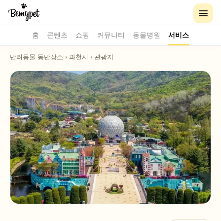
홈
콘텐츠
쇼핑
커뮤니티
동물병원
서비스
반려동물 동반장소
›
과천시
›
관광지