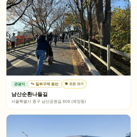
🐕
모든 크기
관광지
🐾 일부구역 동반
남산순환나들길
서울특별시 중구 남산공원길 609 (예장동)