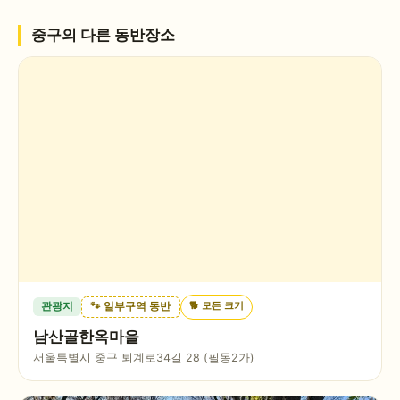
중구
의 다른 동반장소
🐕
모든 크기
관광지
🐾 일부구역 동반
남산골한옥마을
서울특별시 중구 퇴계로34길 28 (필동2가)