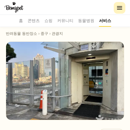
홈
콘텐츠
쇼핑
커뮤니티
동물병원
서비스
반려동물 동반장소
›
중구
›
관광지