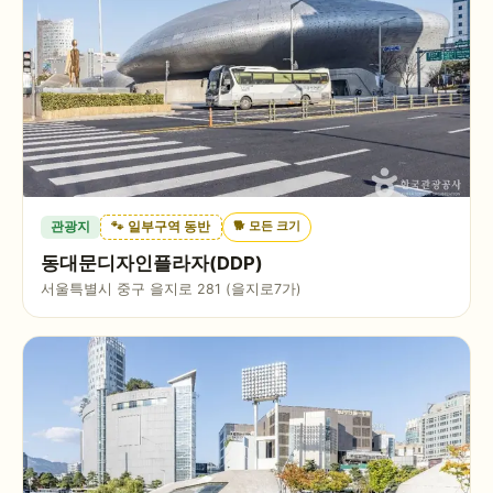
🐕
모든 크기
관광지
🐾 일부구역 동반
동대문디자인플라자(DDP)
서울특별시 중구 을지로 281 (을지로7가)