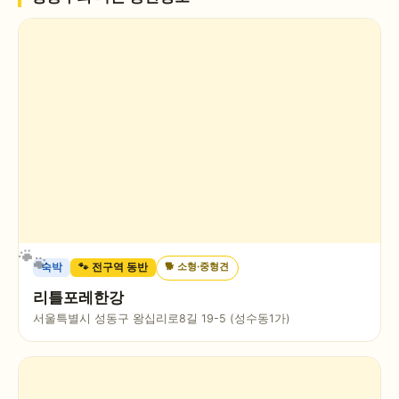
🐕
소형·중형견
숙박
🐾 전구역 동반
리틀포레한강
서울특별시 성동구 왕십리로8길 19-5 (성수동1가)