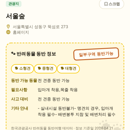
스크랩
관광지
서울숲
서울특별시 성동구 뚝섬로 273
홈페이지
일부구역 동반가능
🐾 반려동물 동반 정보
🐕
소형견
🐕
중형견
🐕
대형견
동반 가능 동물
전 견종 동반 가능
필요사항
입마개 착용,목줄 착용
사고 대비
전 견종 동반 가능
기타 안내
- 실내시설 동반불가- 맹견의 경우, 입마개
착용 필수- 배변봉투 지참 및 배변처리 필수
한국관광공사 반려동물 동반여행 데이터
· 정보 기준일 2026.04.21