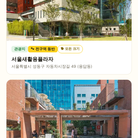
🐕
모든 크기
관광지
🐾 전구역 동반
서울새활용플라자
서울특별시 성동구 자동차시장길 49 (용답동)