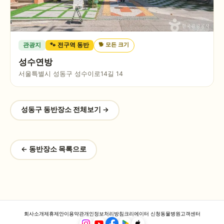
🐕
모든 크기
관광지
🐾 전구역 동반
성수연방
서울특별시 성동구 성수이로14길 14
성동구
동반장소 전체보기 →
← 동반장소 목록으로
회사소개
제휴제안
이용약관
개인정보처리방침
크리에이터 신청
동물병원
고객센터