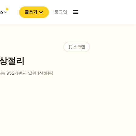
로그인
스
글쓰기
스크랩
주상절리
동 952-1번지 일원
(산하동)