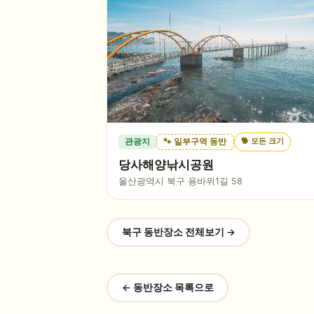
🐕
모든 크기
관광지
🐾 일부구역 동반
당사해양낚시공원
울산광역시 북구 용바위1길 58
북구
동반장소 전체보기 →
← 동반장소 목록으로