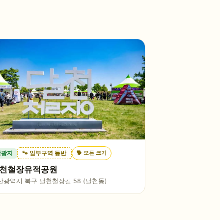
🐕
모든 크기
관광지
🐾 일부구역 동반
천철장유적공원
산광역시 북구 달천철장길 58 (달천동)