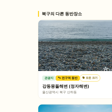
북구
의 다른 동반장소
🐕
모든 크기
관광지
🐾 전구역 동반
강동몽돌해변 (정자해변)
울산광역시 북구 산하동