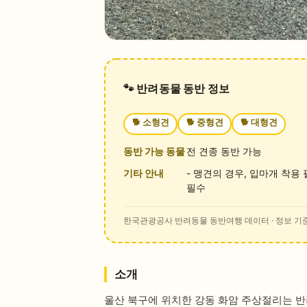
🐾 반려동물 동반 정보
🐕
소형견
🐕
중형견
🐕
대형견
동반 가능 동물
전 견종 동반 가능
기타 안내
- 맹견의 경우, 입마개 착용
필수
한국관광공사 반려동물 동반여행 데이터
· 정보 기준
소개
울산 북구에 위치한 강동 화암 주상절리는 반