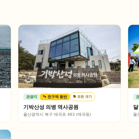
🐕
모든 크기
관광지
🐾 전구역 동반
기박산성 의병 역사공원
달
울산광역시 북구 매곡로 483 (매곡동)
울