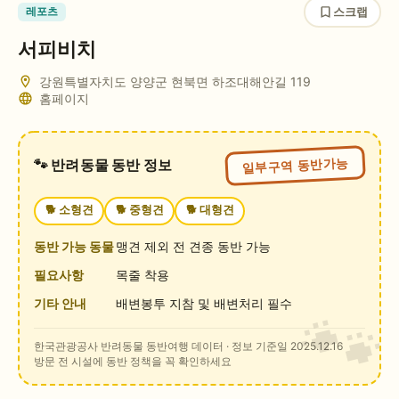
스크랩
레포츠
서피비치
강원특별자치도 양양군 현북면 하조대해안길 119
홈페이지
일부구역 동반가능
🐾 반려동물 동반 정보
🐕
소형견
🐕
중형견
🐕
대형견
동반 가능 동물
맹견 제외 전 견종 동반 가능
필요사항
목줄 착용
기타 안내
배변봉투 지참 및 배변처리 필수
한국관광공사 반려동물 동반여행 데이터
· 정보 기준일 2025.12.16
방문 전 시설에 동반 정책을 꼭 확인하세요