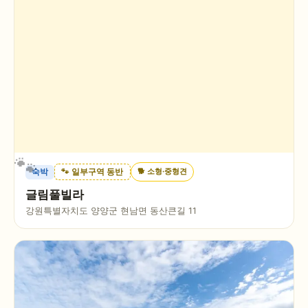
🐕
소형·중형견
숙박
🐾 일부구역 동반
글림풀빌라
강원특별자치도 양양군 현남면 동산큰길 11