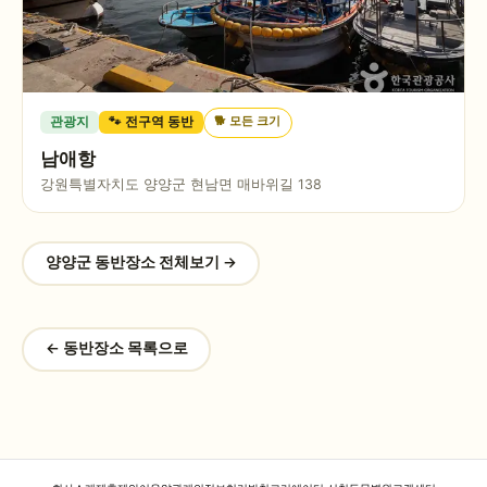
🐕
모든 크기
관광지
🐾 전구역 동반
남애항
강원특별자치도 양양군 현남면 매바위길 138
양양군
동반장소 전체보기 →
← 동반장소 목록으로