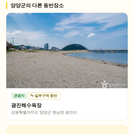
양양군
의 다른 동반장소
관광지
🐾 일부구역 동반
광진해수욕장
강원특별자치도 양양군 현남면 광진리