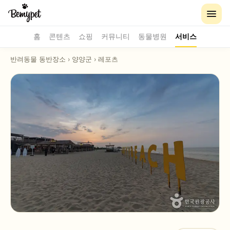
홈
콘텐츠
쇼핑
커뮤니티
동물병원
서비스
반려동물 동반장소
›
양양군
›
레포츠