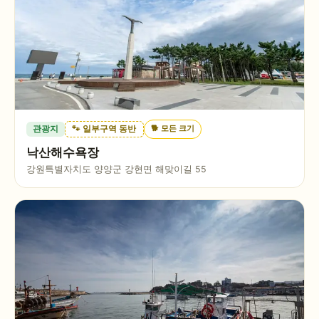
🐕
모든 크기
관광지
🐾 일부구역 동반
낙산해수욕장
강원특별자치도 양양군 강현면 해맞이길 55