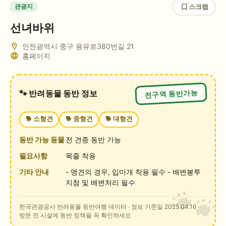
스크랩
관광지
선녀바위
인천광역시 중구 용유로380번길 21
홈페이지
전구역 동반가능
🐾 반려동물 동반 정보
🐕
소형견
🐕
중형견
🐕
대형견
동반 가능 동물
전 견종 동반 가능
필요사항
목줄 착용
기타 안내
- 맹견의 경우, 입마개 착용 필수 - 배변봉투
지참 및 배변처리 필수
한국관광공사 반려동물 동반여행 데이터
· 정보 기준일 2025.04.16
방문 전 시설에 동반 정책을 꼭 확인하세요