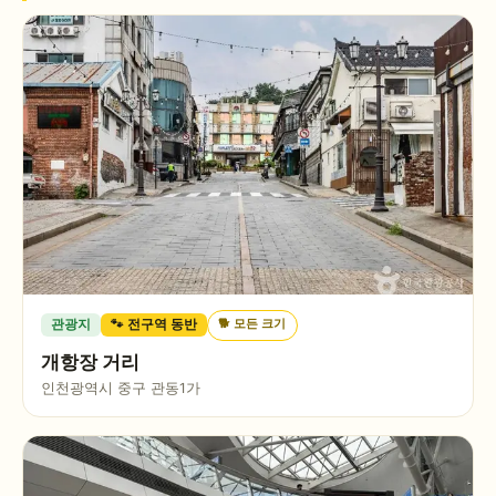
🐕
모든 크기
관광지
🐾 전구역 동반
개항장 거리
인천광역시 중구 관동1가