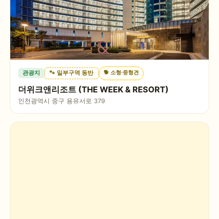
🐕
소형·중형견
관광지
🐾 일부구역 동반
더위크앤리조트 (THE WEEK & RESORT)
인천광역시 중구 용유서로 379