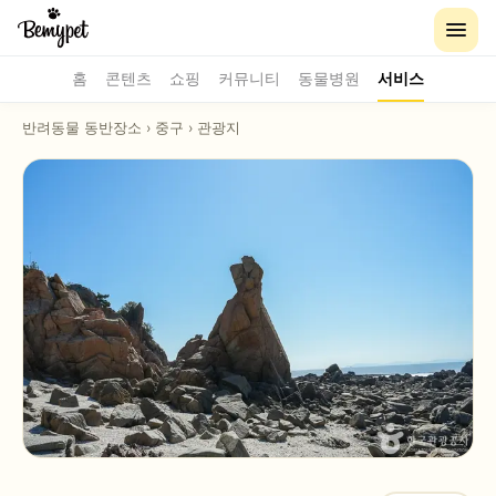
홈
콘텐츠
쇼핑
커뮤니티
동물병원
서비스
반려동물 동반장소
›
중구
›
관광지