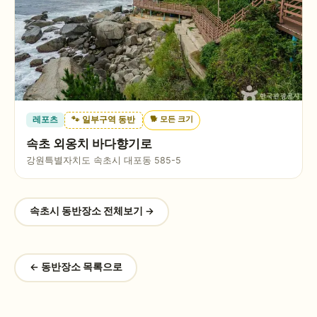
🐕
모든 크기
레포츠
🐾 일부구역 동반
속초 외옹치 바다향기로
강원특별자치도 속초시 대포동 585-5
속초시
동반장소 전체보기 →
← 동반장소 목록으로