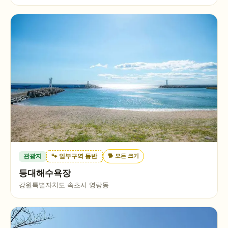
🐕
모든 크기
관광지
🐾 일부구역 동반
등대해수욕장
강원특별자치도 속초시 영랑동