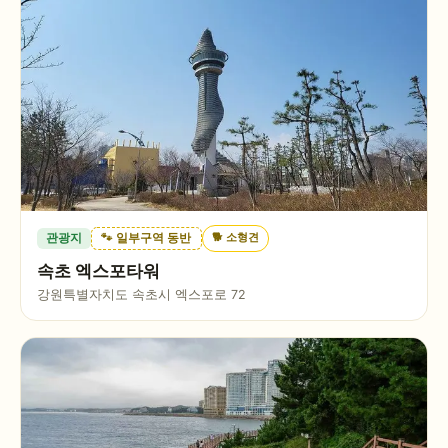
🐕
소형견
관광지
🐾 일부구역 동반
속초 엑스포타워
강원특별자치도 속초시 엑스포로 72