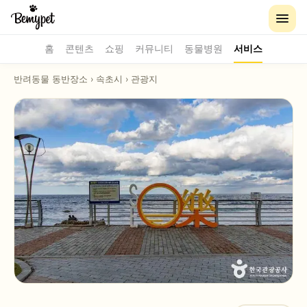
홈
콘텐츠
쇼핑
커뮤니티
동물병원
서비스
반려동물 동반장소
›
속초시
›
관광지