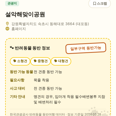
스크랩
관광지
설악해맞이공원
강원특별자치도 속초시 동해대로 3664 (대포동)
홈페이지
일부구역 동반가능
🐾 반려동물 동반 정보
🐕
소형견
🐕
중형견
🐕
대형견
동반 가능 동물
전 견종 동반 가능
필요사항
목줄 착용
사고 대비
전 견종 동반 가능
기타 안내
맹견의 경우, 입마개 착용 필수배변봉투 지참
및 배변처리 필수
한국관광공사 반려동물 동반여행 데이터
· 정보 기준일 2026.05.28