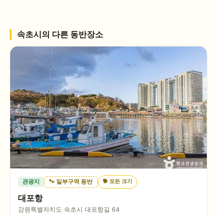
속초시
의 다른 동반장소
🐕
모든 크기
관광지
🐾 일부구역 동반
대포항
강원특별자치도 속초시 대포항길 64