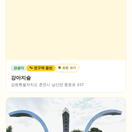
🐕
모든 크기
관광지
🐾 전구역 동반
강아지숲
강원특별자치도 춘천시 남산면 충효로 437