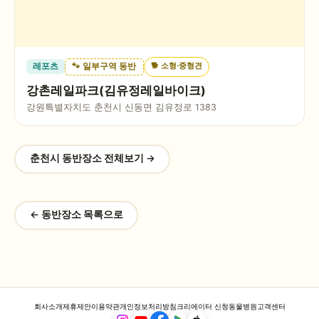
🐕
소형·중형견
레포츠
🐾 일부구역 동반
강촌레일파크(김유정레일바이크)
강원특별자치도 춘천시 신동면 김유정로 1383
춘천시
동반장소 전체보기 →
← 동반장소 목록으로
회사소개
제휴제안
이용약관
개인정보처리방침
크리에이터 신청
동물병원
고객센터