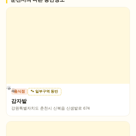
음식점
🐾 일부구역 동반
감자밭
강원특별자치도 춘천시 신북읍 신샘밭로 674