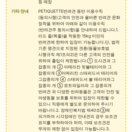
등 매장
기타 안내
PETIQUETTE반려견 동반 이용수칙
(동의사항)고객의 안전과 올바른 반려견 문화
정착을 위하여 아래와 같이 이용수칙
(반려견주 동의사항)을 안내하여 드립니다.1.
리드 줄(목줄)을 착용한 15kg 미만의
반려견에 한하여 입장이 가능합니다.단, 법적
기준 맹견으로 지정된 견종(동물보호법
시행규칙 제1조의2)은 다른 고객의 안전을
위하여 출입이 제한됩니다.① 도사견과 그
잡종의 개 ② 아메리칸 핏불테리어와 그
잡종의개 ③아메리칸 스태퍼드셔 테리어와
그잡종의개 ④ 스태퍼드셔 불 테리어와그
잡종의 개 ⑤ 로트와일러와 그 잡종의개
반려견 외 다양한 반려동물은 고객의 안전 및
야생동물 보호를 위하여 입장이 제한될 수
있으니 직원에게 별도로 문의하여 주시기
바랍니다.2. 장애인복지법 제40조③에
의거하여 시각장애인 안내견의 경우 보조견
표지를 부착하여야 하며, 이때 보조견은
무게의 제한 없이 입장이 가능합니다.3.