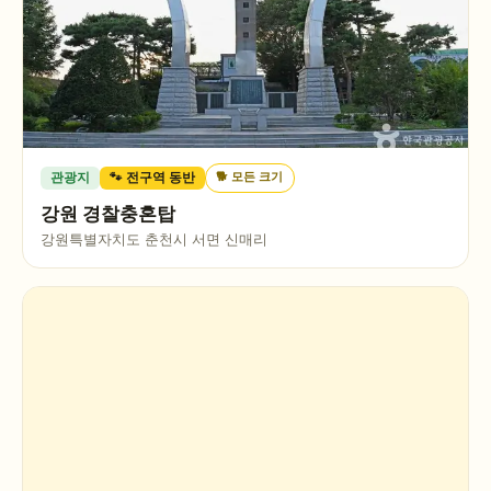
🐕
모든 크기
관광지
🐾 전구역 동반
강원 경찰충혼탑
강원특별자치도 춘천시 서면 신매리