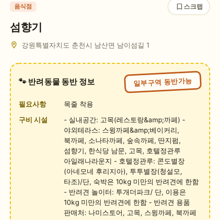
스크랩
음식점
섬향기
강원특별자치도 춘천시 남산면 남이섬길 1
일부구역 동반가능
🐾 반려동물 동반 정보
필요사항
목줄 착용
구비 시설
- 실내공간: 고목(레스토랑&amp;까페) -
야외테라스: 스윙까페&amp;베이커리,
북까페, 소나타까페, 숲속까페, 딴지펌,
섬향기, 한식당 남문, 고목, 호텔정관루
아일래나라운지 - 호텔정관루: 콘도별장
(아네모네 후리지아), 투투별장(청설모,
타조)/단, 숙박은 10kg 미만의 반려견에 한함
- 반려견 놀이터: 투개더파크/ 단, 이용은
10kg 미만의 반려견에 한함 - 반려견 용품
판매처: 나미스토어, 고목, 스윙까페, 북까페