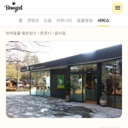
홈
콘텐츠
쇼핑
커뮤니티
동물병원
서비스
반려동물 동반장소
›
춘천시
›
음식점