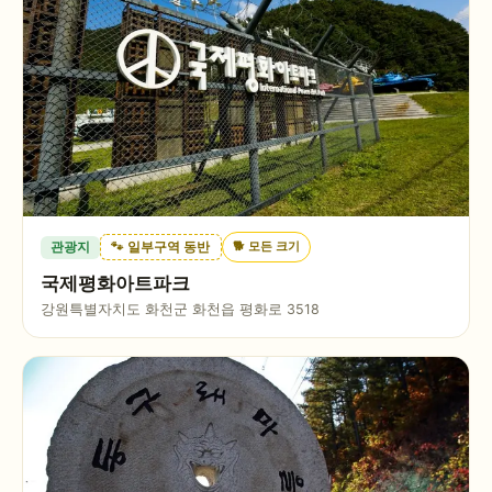
🐕
모든 크기
관광지
🐾 일부구역 동반
국제평화아트파크
강원특별자치도 화천군 화천읍 평화로 3518