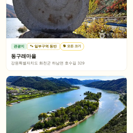
🐕
모든 크기
관광지
🐾 일부구역 동반
동구래마을
강원특별자치도 화천군 하남면 호수길 329