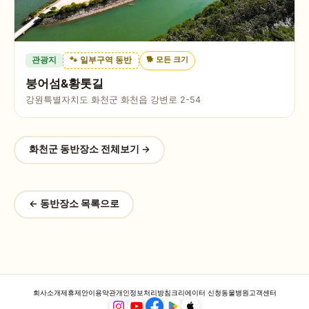
🐕
모든 크기
관광지
🐾 일부구역 동반
붕어섬&황톳길
강원특별자치도 화천군 화천읍 강변로 2-54
화천군
동반장소 전체보기 →
← 동반장소 목록으로
회사소개
제휴제안
이용약관
개인정보처리방침
크리에이터 신청
동물병원
고객센터