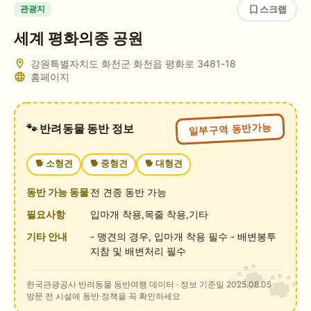
스크랩
관광지
세계 평화의종 공원
강원특별자치도 화천군 화천읍 평화로 3481-18
홈페이지
일부구역 동반가능
🐾 반려동물 동반 정보
🐕
소형견
🐕
중형견
🐕
대형견
동반 가능 동물
전 견종 동반 가능
필요사항
입마개 착용,목줄 착용,기타
기타 안내
- 맹견의 경우, 입마개 착용 필수 - 배변봉투
지참 및 배변처리 필수
한국관광공사 반려동물 동반여행 데이터
· 정보 기준일 2025.08.05
방문 전 시설에 동반 정책을 꼭 확인하세요