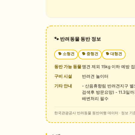
🐾 반려동물 동반 정보
🐕
소형견
🐕
중형견
🐕
대형견
동반 가능 동물
맹견 제외 15kg 이하 예방 
구비 시설
반려견 놀이터
기타 안내
- 산음휴향림 반려견지구 
검색후 방문요망) - 11.3일
배변처리 필수
한국관광공사 반려동물 동반여행 데이터
· 정보 기준