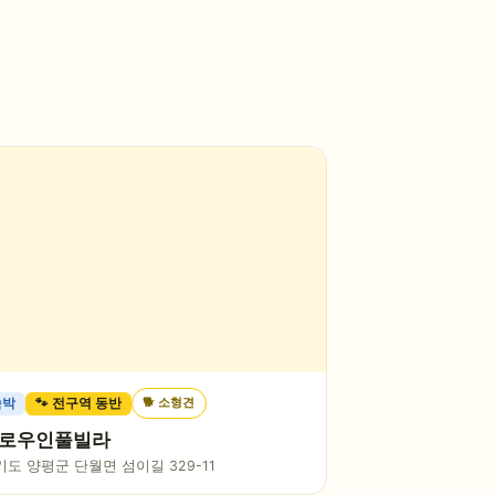
🐕
소형견
숙박
🐾 전구역 동반
로우인풀빌라
기도 양평군 단월면 섬이길 329-11