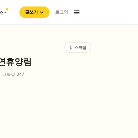
로그인
스
글쓰기
스크랩
자연휴양림
 고북길 347