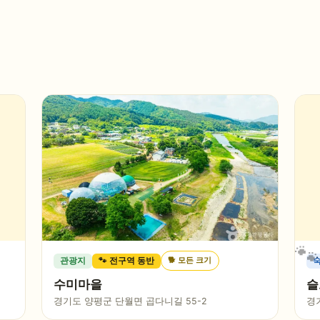
🐕
모든 크기
관광지
🐾 전구역 동반
수미마을
슬
경기도 양평군 단월면 곱다니길 55-2
경