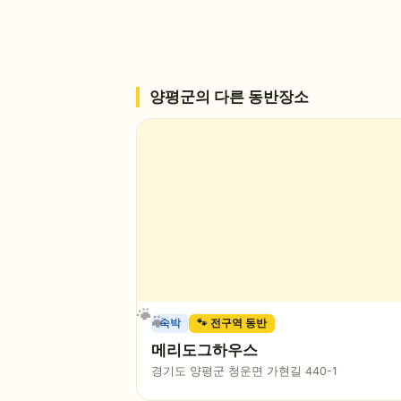
양평군
의 다른 동반장소
숙박
🐾 전구역 동반
메리도그하우스
경기도 양평군 청운면 가현길 440-1