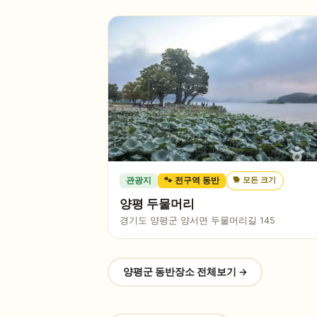
🐕
모든 크기
관광지
🐾 전구역 동반
양평 두물머리
경기도 양평군 양서면 두물머리길 145
양평군
동반장소 전체보기 →