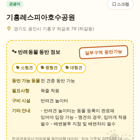
스크랩
관광지
기흥레스피아호수공원
경기도 용인시 기흥구 하갈로 79 (하갈동)
일부구역 동반가능
🐾 반려동물 동반 정보
🐕
소형견
🐕
중형견
🐕
대형견
동반 가능 동물
전 견종 동반 가능
필요사항
목줄 착용
구비 시설
반려견 놀이터
기타 안내
- 반려견 놀이터는 동물 등록이 완료돼
있어야 입장 가능 - 맹견의 경우, 입마개 착용
필수 - 배변봉투 지참 및 배변처리 필수
한국관광공사 반려동물 동반여행 데이터
· 정보 기준일 2025.09.24