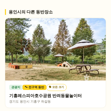
용인시
의 다른 동반장소
🐕
모든 크기
관광지
🐾 전구역 동반
기흥레스피아호수공원 반려동물놀이터
경기도 용인시 기흥구 하갈동