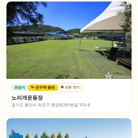
🐕
모든 크기
관광지
🐾 전구역 동반
노리개운동장
경기도 용인시 처인구 원양로291번길 103-6