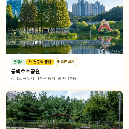
🐕
모든 크기
관광지
🐾 전구역 동반
동백호수공원
경기도 용인시 기흥구 동백5로 12 (중동)