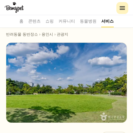
홈
콘텐츠
쇼핑
커뮤니티
동물병원
서비스
반려동물 동반장소
›
용인시
›
관광지