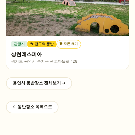
🐕
모든 크기
관광지
🐾 전구역 동반
상현레스피아
경기도 용인시 수지구 광교마을로 128
용인시
동반장소 전체보기 →
← 동반장소 목록으로