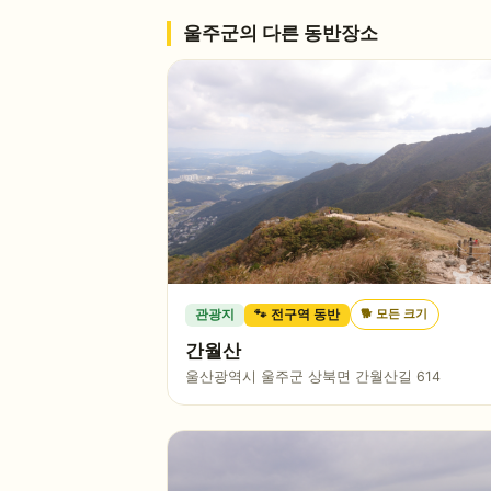
울주군
의 다른 동반장소
🐕
모든 크기
관광지
🐾 전구역 동반
간월산
울산광역시 울주군 상북면 간월산길 614