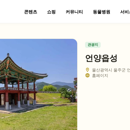
콘텐츠
쇼핑
커뮤니티
동물병원
서비
관광지
언양읍성
울산광역시 울주군 언
홈페이지