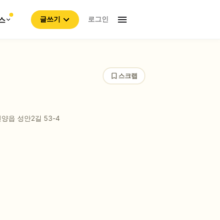
로그인
스
글쓰기
스크랩
양읍 성안2길 53-4