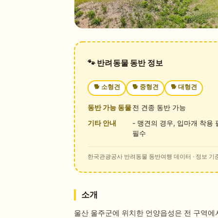
🐾 반려동물 동반 정보
🐕
소형견
🐕
중형견
🐕
대형견
동반 가능 동물
전 견종 동반 가능
기타 안내
- 맹견의 경우, 입마개 착용
필수
한국관광공사 반려동물 동반여행 데이터
· 정보 기준
소개
울산 울주군에 위치한 언양읍성은 전 구역에서