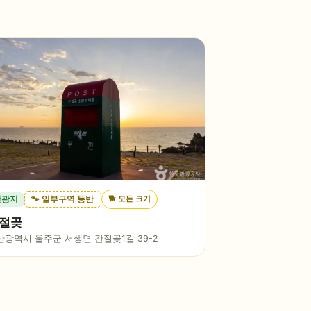
🐕
모든 크기
관광지
🐾 일부구역 동반
절곶
산광역시 울주군 서생면 간절곶1길 39-2