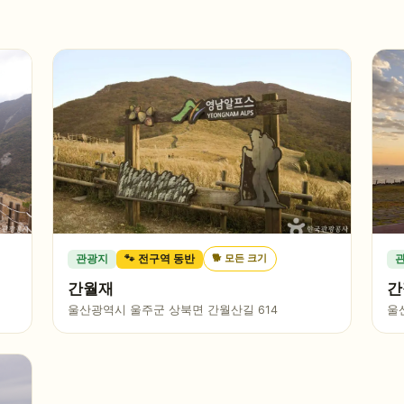
🐕
모든 크기
관광지
🐾 전구역 동반
간월재
간
울산광역시 울주군 상북면 간월산길 614
울