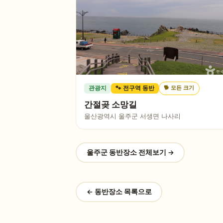
🐕
모든 크기
관광지
🐾 전구역 동반
간절곶 소망길
울산광역시 울주군 서생면 나사리
울주군
동반장소 전체보기 →
← 동반장소 목록으로