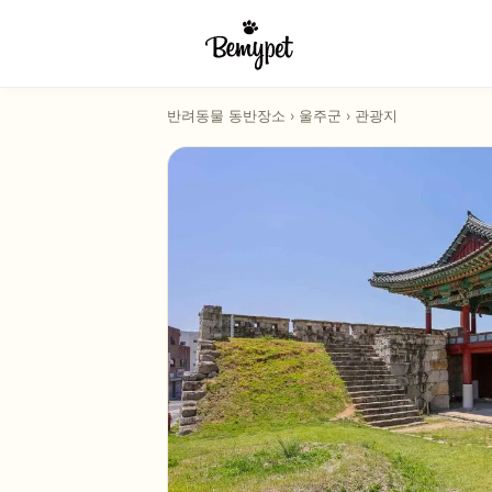
반려동물 동반장소
›
울주군
›
관광지