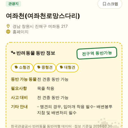
스크랩
관광지
여좌천(여좌천로망스다리)
경남 창원시 진해구 여좌동 217
홈페이지
전구역 동반가능
🐾 반려동물 동반 정보
🐕
소형견
🐕
중형견
🐕
대형견
동반 가능 동물
전 견종 동반 가능
필요사항
목줄 착용
사고 대비
전 견종 동반 가능
기타 안내
- 맹견의 경우, 입마개 착용 필수- 배변봉투
지참 및 배변처리 필수
한국관광공사 반려동물 동반여행 데이터
· 정보 기준일 2026.03.30