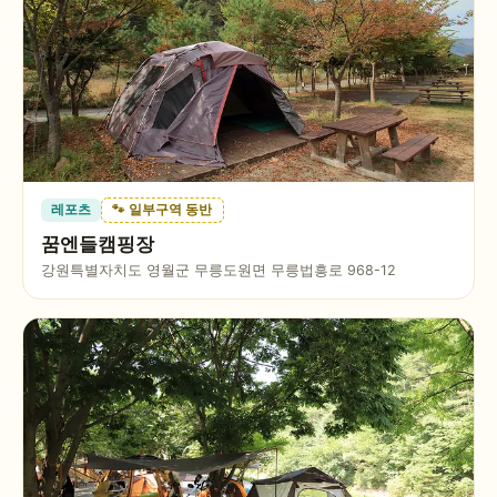
레포츠
🐾 일부구역 동반
꿈엔들캠핑장
강원특별자치도 영월군 무릉도원면 무릉법흥로 968-12