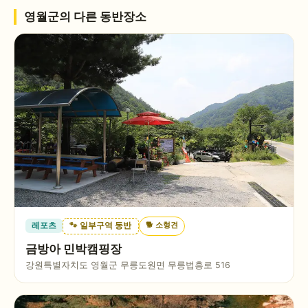
영월군
의 다른 동반장소
🐕
소형견
레포츠
🐾 일부구역 동반
금방아 민박캠핑장
강원특별자치도 영월군 무릉도원면 무릉법흥로 516