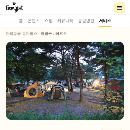
홈
콘텐츠
쇼핑
커뮤니티
동물병원
서비스
반려동물 동반장소
›
영월군
›
레포츠