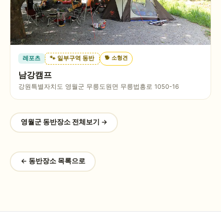
🐕
소형견
레포츠
🐾 일부구역 동반
남강캠프
강원특별자치도 영월군 무릉도원면 무릉법흥로 1050-16
영월군
동반장소 전체보기 →
← 동반장소 목록으로