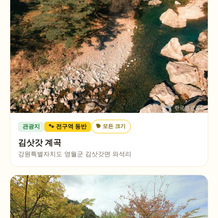
🐕
모든 크기
관광지
🐾 전구역 동반
김삿갓 계곡
강원특별자치도 영월군 김삿갓면 와석리