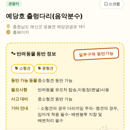
스크랩
관광지
예당호 출렁다리(음악분수)
충청남도 예산군 응봉면 예당관광로 161
홈페이지
일부구역 동반가능
🐾 반려동물 동반 정보
🐕
소형견
🐕
중형견
동반 가능 동물
중소형견 동반 가능
필요사항
반려동물 유모차 탑승,이동장(켄넬)사용
사고 대비
중소형견 동반 가능
기타 안내
- 소형견의 경우 다리끼임 주의- 맹견의 경우,
입마개 착용 필수- 배변봉투 지참 및
배변처리 필수