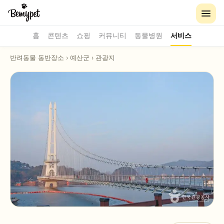
홈
콘텐츠
쇼핑
커뮤니티
동물병원
서비스
반려동물 동반장소
›
예산군
›
관광지