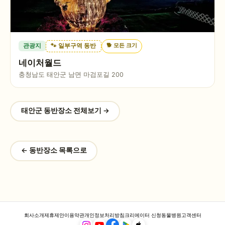
🐕
모든 크기
관광지
🐾 일부구역 동반
네이처월드
충청남도 태안군 남면 마검포길 200
태안군
동반장소 전체보기 →
← 동반장소 목록으로
회사소개
제휴제안
이용약관
개인정보처리방침
크리에이터 신청
동물병원
고객센터