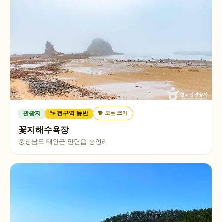
🐕
모든 크기
관광지
🐾 전구역 동반
꽃지해수욕장
충청남도 태안군 안면읍 승언리