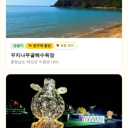
🐕
모든 크기
관광지
🐾 전구역 동반
꾸지나무골해수욕장
충청남도 태안군 이원면 내리