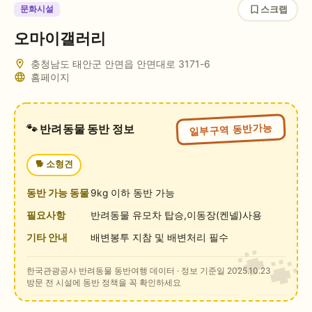
스크랩
문화시설
오마이갤러리
충청남도 태안군 안면읍 안면대로 3171-6
홈페이지
일부구역 동반가능
🐾 반려동물 동반 정보
🐕
소형견
동반 가능 동물
9kg 이하 동반 가능
필요사항
반려동물 유모차 탑승,이동장(켄넬)사용
기타 안내
배변봉투 지참 및 배변처리 필수
한국관광공사 반려동물 동반여행 데이터
· 정보 기준일 2025.10.23
방문 전 시설에 동반 정책을 꼭 확인하세요