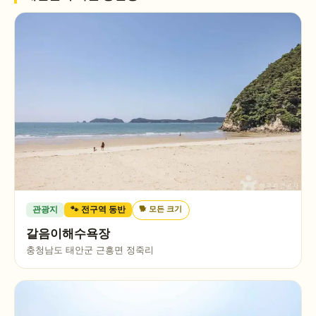
🐕
모든 크기
관광지
🐾 전구역 동반
갈음이해수욕장
충청남도 태안군 근흥면 정죽리