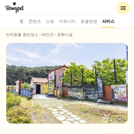
홈
콘텐츠
쇼핑
커뮤니티
동물병원
서비스
반려동물 동반장소
›
태안군
›
문화시설