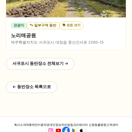
🐕
모든 크기
관광지
🐾 일부구역 동반
노리매공원
제주특별자치도 서귀포시 대정읍 중산간서로 2260-15
서귀포시
동반장소 전체보기 →
← 동반장소 목록으로
회사소개
제휴제안
이용약관
개인정보처리방침
크리에이터 신청
동물병원
고객센터