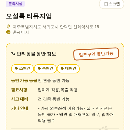
스크랩
문화시설
오설록 티뮤지엄
제주특별자치도 서귀포시 안덕면 신화역사로 15
홈페이지
일부구역 동반가능
🐾 반려동물 동반 정보
🐕
소형견
🐕
중형견
🐕
대형견
동반 가능 동물
전 견종 동반 가능
필요사항
입마개 착용,목줄 착용
사고 대비
전 견종 동반 가능
기타 안내
- 카페 외부좌석 이용가능- 실내 전시관은
동반 불가 - 맹견 및 대형견의 경우, 입마개
착용 필수