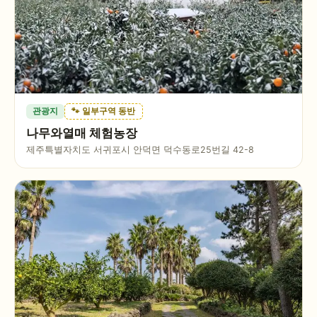
관광지
🐾 일부구역 동반
나무와열매 체험농장
제주특별자치도 서귀포시 안덕면 덕수동로25번길 42-8