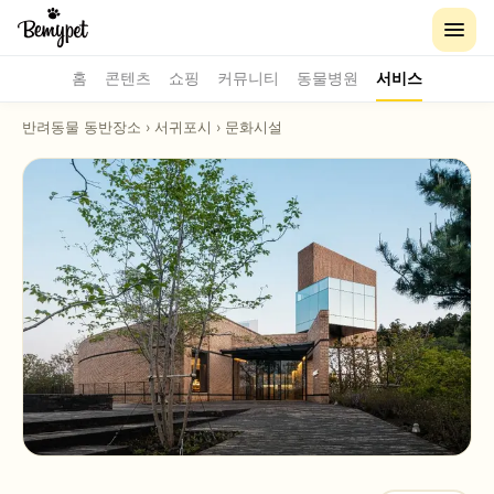
홈
콘텐츠
쇼핑
커뮤니티
동물병원
서비스
반려동물 동반장소
›
서귀포시
›
문화시설