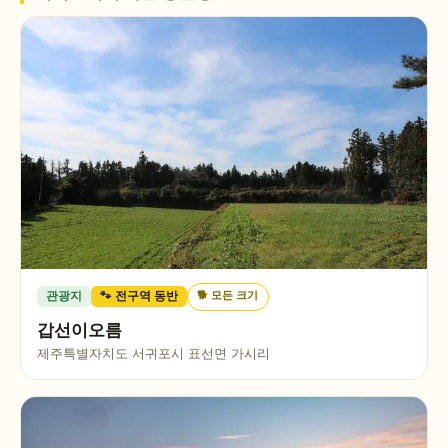
🐕
모든 크기
관광지
🐾 전구역 동반
갑선이오름
제주특별자치도 서귀포시 표선면 가시리