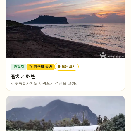
🐕
모든 크기
관광지
🐾 전구역 동반
광치기해변
제주특별자치도 서귀포시 성산읍 고성리