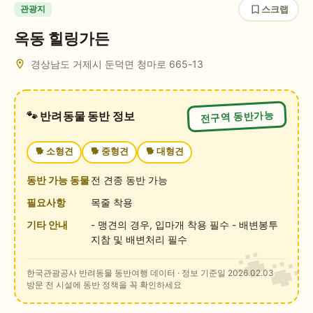
스크랩
관광지
옥동 힐링가든
경상남도 거제시 둔덕면 청마로 665-13
전구역 동반가능
🐾 반려동물 동반 정보
🐕
소형견
🐕
중형견
🐕
대형견
동반 가능 동물
전 견종 동반 가능
필요사항
목줄 착용
기타 안내
- 맹견의 경우, 입마개 착용 필수 - 배변봉투
지참 및 배변처리 필수
한국관광공사 반려동물 동반여행 데이터
· 정보 기준일 2026.02.03
방문 전 시설에 동반 정책을 꼭 확인하세요