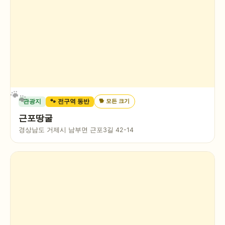
🐕
모든 크기
관광지
🐾 전구역 동반
근포땅굴
경상남도 거제시 남부면 근포3길 42-14