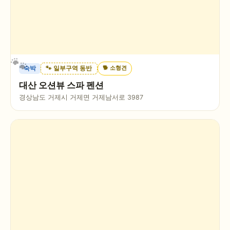
🐕
소형견
숙박
🐾 일부구역 동반
대산 오션뷰 스파 펜션
경상남도 거제시 거제면 거제남서로 3987