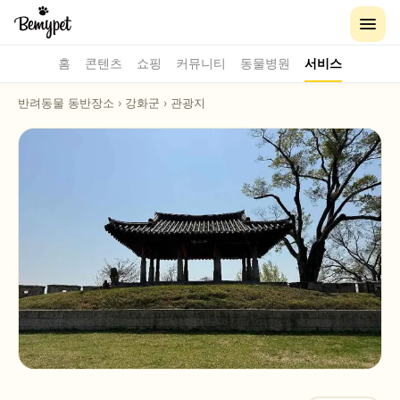
홈
콘텐츠
쇼핑
커뮤니티
동물병원
서비스
반려동물 동반장소
›
강화군
›
관광지