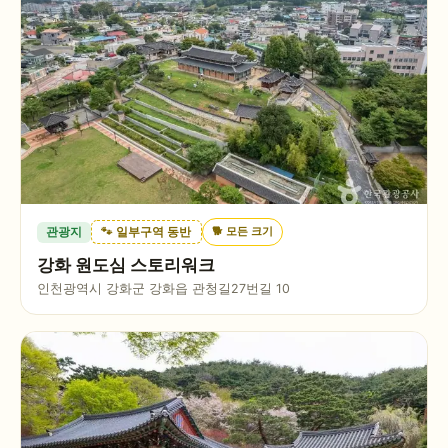
🐕
모든 크기
관광지
🐾 일부구역 동반
강화 원도심 스토리워크
인천광역시 강화군 강화읍 관청길27번길 10