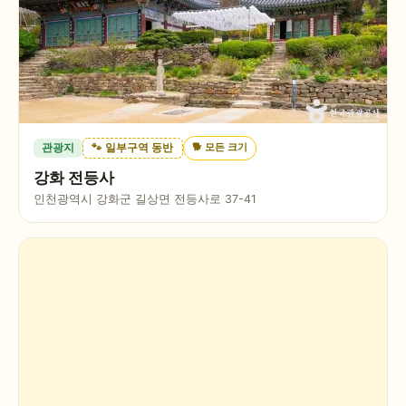
🐕
모든 크기
관광지
🐾 일부구역 동반
강화 전등사
인천광역시 강화군 길상면 전등사로 37-41