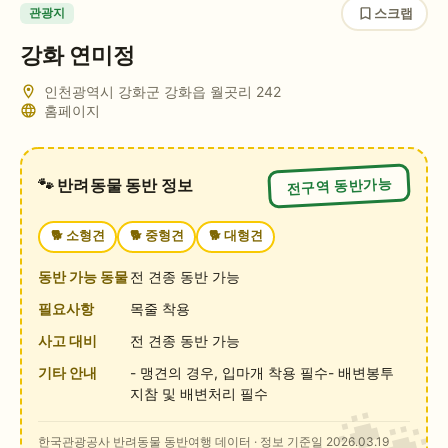
스크랩
관광지
강화 연미정
인천광역시 강화군 강화읍 월곳리 242
홈페이지
전구역 동반가능
🐾 반려동물 동반 정보
🐕
소형견
🐕
중형견
🐕
대형견
동반 가능 동물
전 견종 동반 가능
필요사항
목줄 착용
사고 대비
전 견종 동반 가능
기타 안내
- 맹견의 경우, 입마개 착용 필수- 배변봉투
지참 및 배변처리 필수
한국관광공사 반려동물 동반여행 데이터
· 정보 기준일 2026.03.19