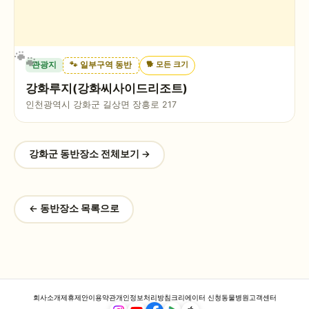
🐕
모든 크기
관광지
🐾 일부구역 동반
강화루지(강화씨사이드리조트)
인천광역시 강화군 길상면 장흥로 217
강화군
동반장소 전체보기 →
← 동반장소 목록으로
회사소개
제휴제안
이용약관
개인정보처리방침
크리에이터 신청
동물병원
고객센터