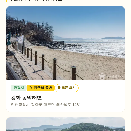
🐕
모든 크기
관광지
🐾 전구역 동반
강화 동막해변
인천광역시 강화군 화도면 해안남로 1481