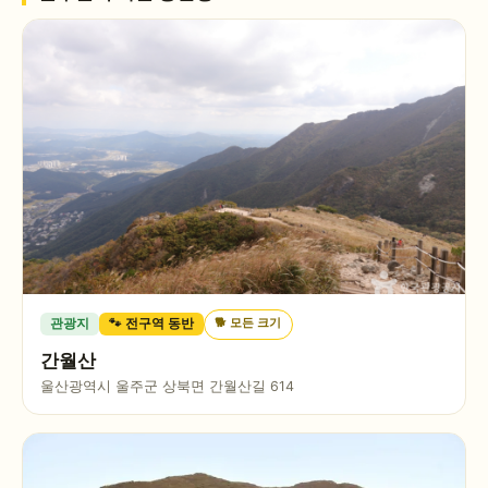
🐕
모든 크기
관광지
🐾 전구역 동반
간월산
울산광역시 울주군 상북면 간월산길 614