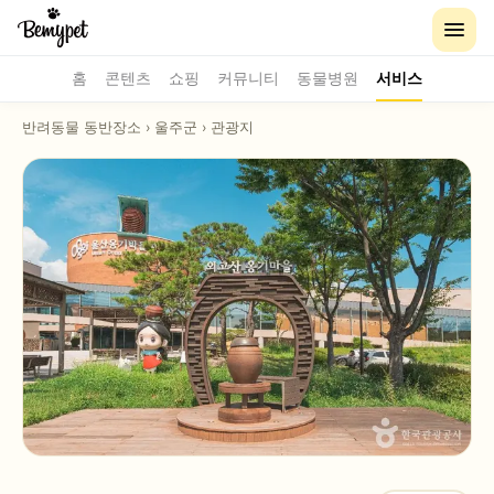
홈
콘텐츠
쇼핑
커뮤니티
동물병원
서비스
반려동물 동반장소
›
울주군
›
관광지