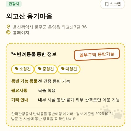
스크랩
관광지
외고산 옹기마을
울산광역시 울주군 온양읍 외고산3길 36
홈페이지
일부구역 동반가능
🐾 반려동물 동반 정보
🐕
소형견
🐕
중형견
🐕
대형견
동반 가능 동물
전 견종 동반 가능
필요사항
목줄 착용
기타 안내
내부 시설 동반 불가 외부 산책로만 이용 가능
한국관광공사 반려동물 동반여행 데이터
· 정보 기준일 2025.10.24
방문 전 시설에 동반 정책을 꼭 확인하세요