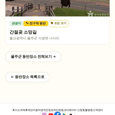
🐕
모든 크기
관광지
🐾 전구역 동반
간절곶 소망길
울산광역시 울주군 서생면 나사리
울주군
동반장소 전체보기 →
← 동반장소 목록으로
회사소개
제휴제안
이용약관
개인정보처리방침
크리에이터 신청
동물병원
고객센터