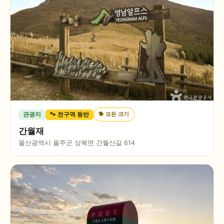
🐕
모든 크기
관광지
🐾 전구역 동반
간월재
울산광역시 울주군 상북면 간월산길 614