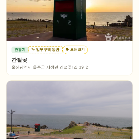
🐕
모든 크기
관광지
🐾 일부구역 동반
간절곶
울산광역시 울주군 서생면 간절곶1길 39-2