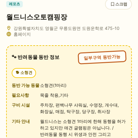
스크랩
레포츠
월드니스오토캠핑장
강원특별자치도 영월군 무릉도원면 도원운학로 475-10
홈페이지
일부구역 동반가능
🐾 반려동물 동반 정보
🐕
소형견
동반 가능 동물
소형견(1마리)
필요사항
목줄 착용,기타
구비 시설
주차장, 편백나무 샤워실, 수영장, 개수대,
화장실, 매점, 탁구장, 당구장, 취사장
기타 안내
월드니스는 소형견 1마리에 한해 동행을 허가
하고 있지만 애견 글램핑은 아닙니다. /
반려동물 동행 시 위생과 안전 그리고