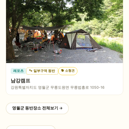
🐕
소형견
레포츠
🐾 일부구역 동반
남강캠프
강원특별자치도 영월군 무릉도원면 무릉법흥로 1050-16
영월군
동반장소 전체보기 →