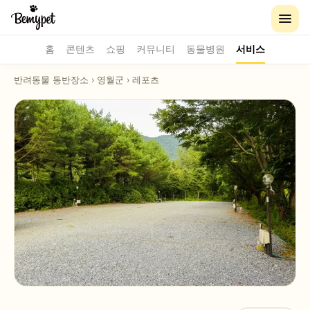
홈
콘텐츠
쇼핑
커뮤니티
동물병원
서비스
반려동물 동반장소
›
영월군
›
레포츠