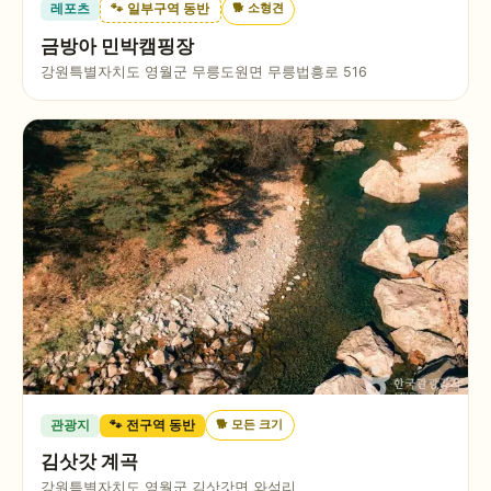
🐕
소형견
레포츠
🐾 일부구역 동반
금방아 민박캠핑장
강원특별자치도 영월군 무릉도원면 무릉법흥로 516
🐕
모든 크기
관광지
🐾 전구역 동반
김삿갓 계곡
강원특별자치도 영월군 김삿갓면 와석리