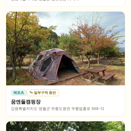
레포츠
🐾 일부구역 동반
꿈엔들캠핑장
강원특별자치도 영월군 무릉도원면 무릉법흥로 968-12