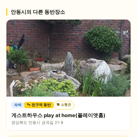
안동시
의 다른 동반장소
🐕
소형견
숙박
🐾 전구역 동반
게스트하우스 play at home(플레이앳홈)
경상북도 안동시 금곡길 21-8