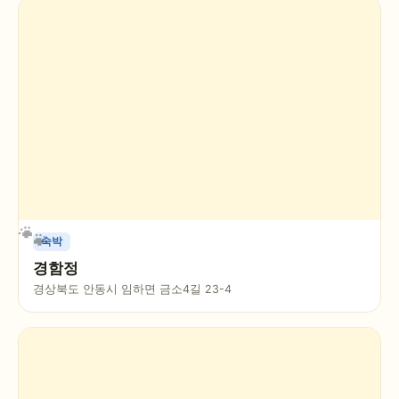
숙박
경함정
경상북도 안동시 임하면 금소4길 23-4