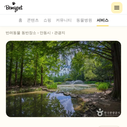
홈
콘텐츠
쇼핑
커뮤니티
동물병원
서비스
반려동물 동반장소
›
안동시
›
관광지