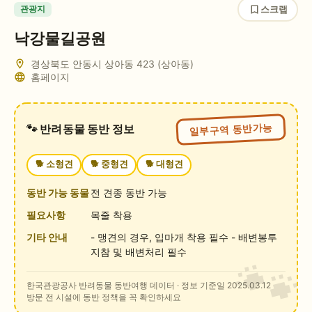
스크랩
관광지
낙강물길공원
경상북도 안동시 상아동 423
(상아동)
홈페이지
일부구역 동반가능
🐾 반려동물 동반 정보
🐕
소형견
🐕
중형견
🐕
대형견
동반 가능 동물
전 견종 동반 가능
필요사항
목줄 착용
기타 안내
- 맹견의 경우, 입마개 착용 필수 - 배변봉투
지참 및 배변처리 필수
한국관광공사 반려동물 동반여행 데이터
· 정보 기준일 2025.03.12
방문 전 시설에 동반 정책을 꼭 확인하세요