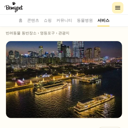
홈
콘텐츠
쇼핑
커뮤니티
동물병원
서비스
반려동물 동반장소
›
영등포구
›
관광지