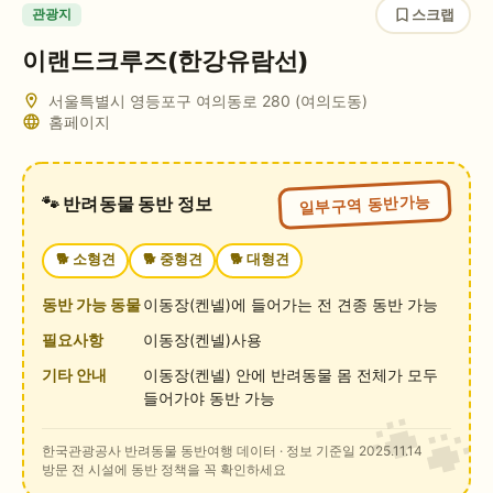
스크랩
관광지
이랜드크루즈(한강유람선)
서울특별시 영등포구 여의동로 280 (여의도동)
홈페이지
일부구역 동반가능
🐾 반려동물 동반 정보
🐕
소형견
🐕
중형견
🐕
대형견
동반 가능 동물
이동장(켄넬)에 들어가는 전 견종 동반 가능
필요사항
이동장(켄넬)사용
기타 안내
이동장(켄넬) 안에 반려동물 몸 전체가 모두
들어가야 동반 가능
한국관광공사 반려동물 동반여행 데이터
· 정보 기준일 2025.11.14
방문 전 시설에 동반 정책을 꼭 확인하세요