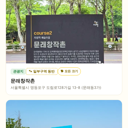
🐕
모든 크기
관광지
🐾 일부구역 동반
문래창작촌
서울특별시 영등포구 도림로128가길 13-8 (문래동3가)